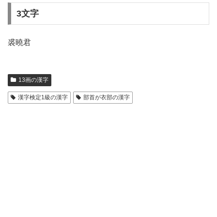
3文字
裘曉君
13画の漢字
漢字検定1級の漢字
部首が衣部の漢字