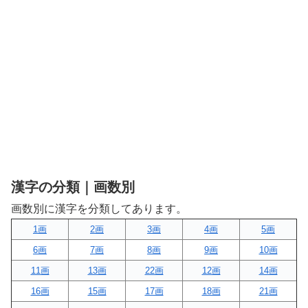
漢字の分類｜画数別
画数別に漢字を分類してあります。
1画
2画
3画
4画
5画
6画
7画
8画
9画
10画
11画
13画
22画
12画
14画
16画
15画
17画
18画
21画