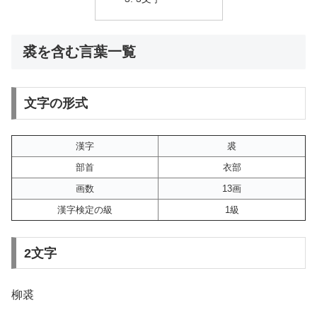
裘を含む言葉一覧
文字の形式
漢字
裘
部首
衣部
画数
13画
漢字検定の級
1級
2文字
柳裘