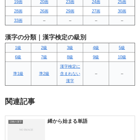
19画
20画
23画
24画
25画
28画
26画
29画
27画
30画
33画
–
–
–
–
漢字の分類｜漢字検定の級別
1級
2級
3級
4級
5級
6級
7級
8級
9級
10級
漢字検定に
準1級
準2級
含まれない
–
–
漢字
関連記事
絺から始まる単語
13画の漢字