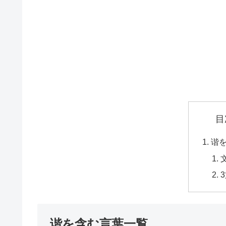
目
谐
谐を含む言葉一覧