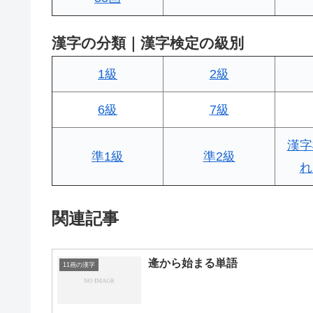
漢字の分類｜漢字検定の級別
1級
2級
6級
7級
漢字
準1級
準2級
れ
関連記事
逄から始まる単語
11画の漢字