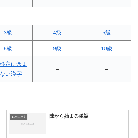
3級
4級
5級
8級
9級
10級
検定に含ま
–
–
ない漢字
陳から始まる単語
11画の漢字