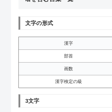
文字の形式
漢字
部首
画数
漢字検定の級
3文字