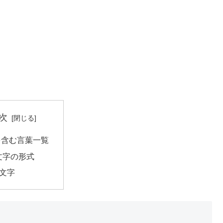
次
を含む言葉一覧
文字の形式
3文字