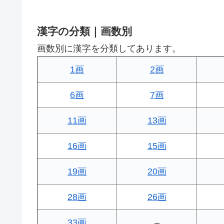
漢字の分類｜画数別
画数別に漢字を分類してあります。
1画
2画
6画
7画
11画
13画
16画
15画
19画
20画
28画
26画
33画
–