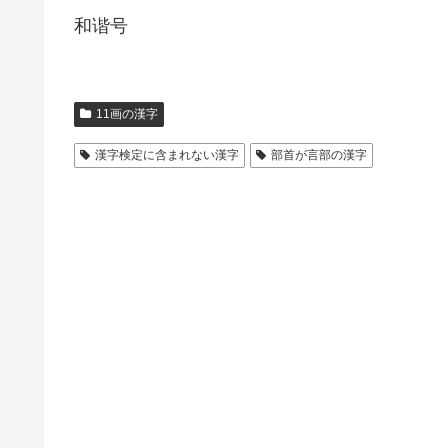
和谐号
11画の漢字
漢字検定に含まれない漢字
部首が言部の漢字