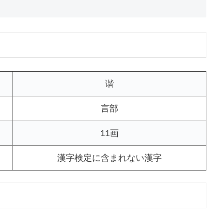
谐
言部
11画
漢字検定に含まれない漢字