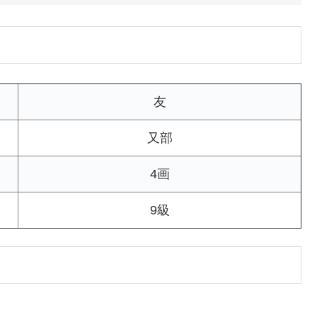
友
又部
4画
9級