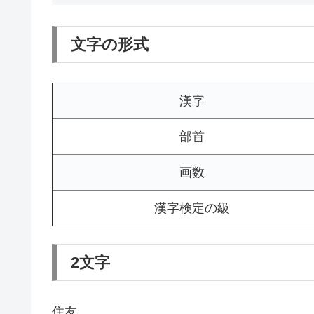
文字の形式
漢字
部首
画数
漢字検定の級
2文字
住友