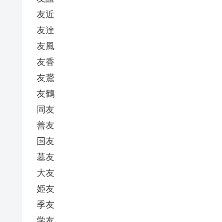
友近
友達
友風
友香
友鵞
友鶴
同友
善友
国友
墓友
大友
姫友
季友
学友