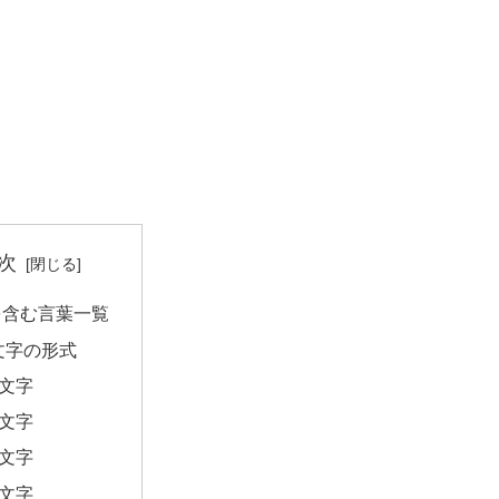
次
を含む言葉一覧
文字の形式
2文字
3文字
4文字
5文字