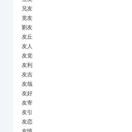
兄友
党友
劉友
友丘
友人
友党
友利
友吉
友哉
友好
友寄
友引
友恋
友情