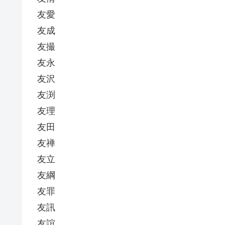
友愛
友成
友撮
友永
友沢
友渕
友理
友田
友禅
友立
友綱
友罪
友訊
友誼