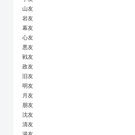
山友
岩友
幕友
心友
悪友
戦友
政友
旧友
明友
月友
朋友
沈友
清友
湯友