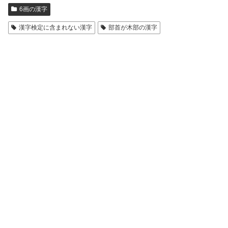
6画の漢字
漢字検定に含まれない漢字
部首が木部の漢字