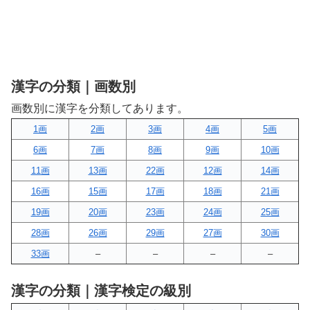
漢字の分類｜画数別
画数別に漢字を分類してあります。
1画
2画
3画
4画
5画
6画
7画
8画
9画
10画
11画
13画
22画
12画
14画
16画
15画
17画
18画
21画
19画
20画
23画
24画
25画
28画
26画
29画
27画
30画
33画
–
–
–
–
漢字の分類｜漢字検定の級別