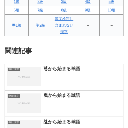
1級
2級
3級
4級
5級
6級
7級
8級
9級
10級
漢字検定に
準1級
準2級
含まれない
–
–
漢字
関連記事
芎から始まる単語
6画の漢字
曳から始まる単語
6画の漢字
乩から始まる単語
6画の漢字