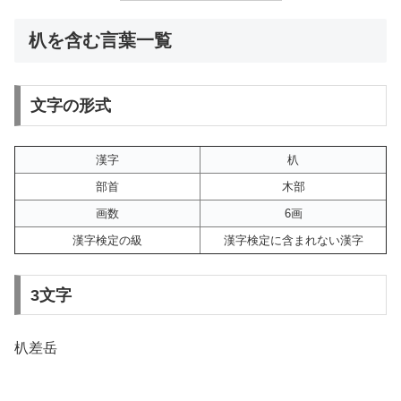
朳を含む言葉一覧
文字の形式
漢字
朳
部首
木部
画数
6画
漢字検定の級
漢字検定に含まれない漢字
3文字
朳差岳