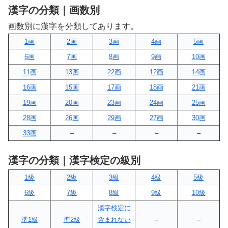
漢字の分類｜画数別
画数別に漢字を分類してあります。
1画
2画
3画
4画
5画
6画
7画
8画
9画
10画
11画
13画
22画
12画
14画
16画
15画
17画
18画
21画
19画
20画
23画
24画
25画
28画
26画
29画
27画
30画
33画
–
–
–
–
漢字の分類｜漢字検定の級別
1級
2級
3級
4級
5級
6級
7級
8級
9級
10級
漢字検定に
準1級
準2級
含まれない
–
–