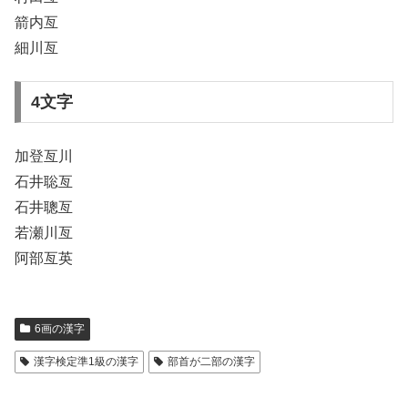
箭内亙
細川亙
4文字
加登亙川
石井聡亙
石井聰亙
若瀬川亙
阿部亙英
6画の漢字
漢字検定準1級の漢字
部首が二部の漢字