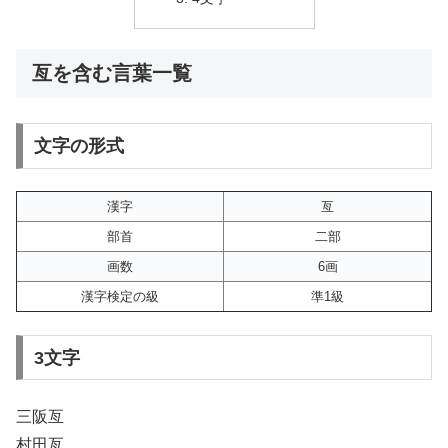
亙を含む言葉一覧
文字の形式
漢字
亙
部首
二部
画数
6画
漢字検定の級
準1級
3文字
三阪亙
村田亙