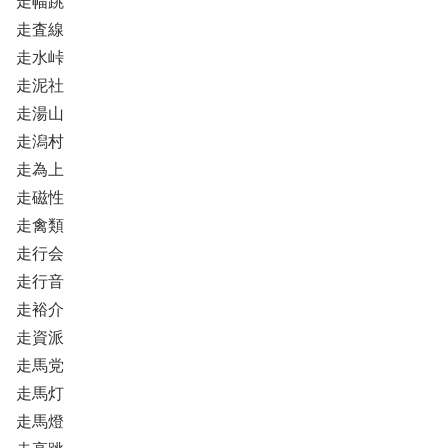
走幅跳
走査線
走水峠
走泥社
走湯山
走潟村
走為上
走磁性
走禽類
走行会
走行音
走裕介
走資派
走馬党
走馬灯
走馬燈