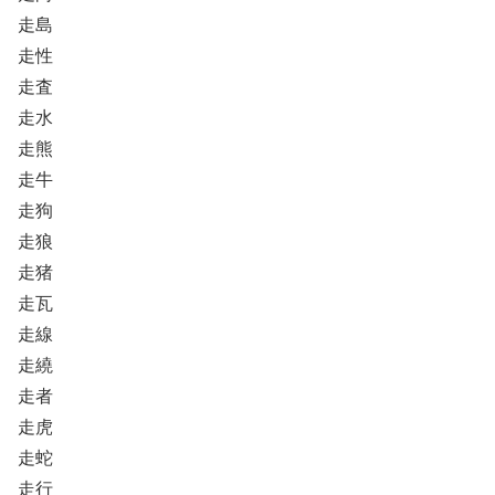
走島
走性
走査
走水
走熊
走牛
走狗
走狼
走猪
走瓦
走線
走繞
走者
走虎
走蛇
走行