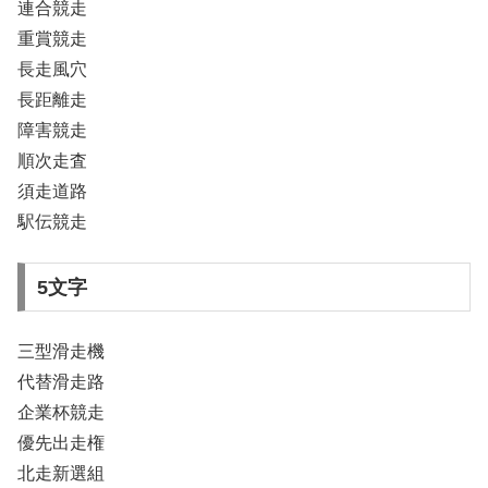
連合競走
重賞競走
長走風穴
長距離走
障害競走
順次走査
須走道路
駅伝競走
5文字
三型滑走機
代替滑走路
企業杯競走
優先出走権
北走新選組