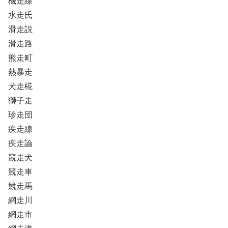
機走線
水走氏
滑走説
滑走路
熊走町
熱暴走
犬走椛
獅子走
珍走団
疾走線
疾走論
競走犬
競走車
競走馬
網走川
網走市