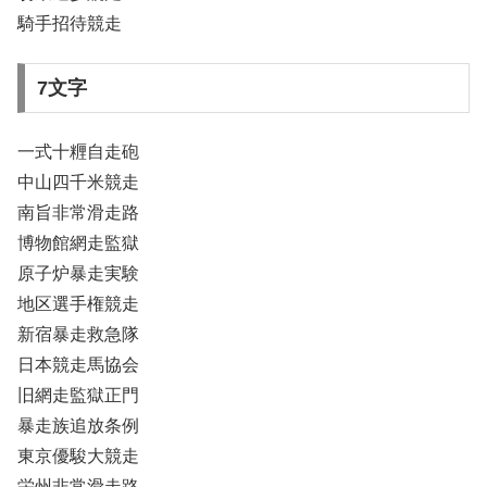
騎手招待競走
7文字
一式十糎自走砲
中山四千米競走
南旨非常滑走路
博物館網走監獄
原子炉暴走実験
地区選手権競走
新宿暴走救急隊
日本競走馬協会
旧網走監獄正門
暴走族追放条例
東京優駿大競走
栄州非常滑走路