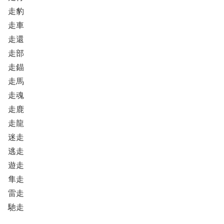
走豹
走車
走還
走部
走錨
走馬
走魂
走鹿
走龍
迷走
逃走
遊走
隼走
雷走
馳走