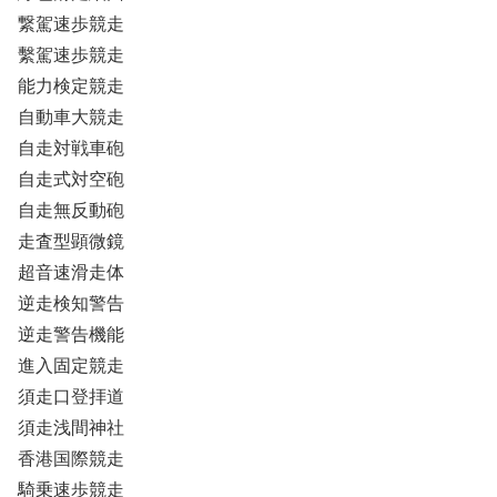
繋駕速歩競走
繫駕速歩競走
能力検定競走
自動車大競走
自走対戦車砲
自走式対空砲
自走無反動砲
走査型顕微鏡
超音速滑走体
逆走検知警告
逆走警告機能
進入固定競走
須走口登拝道
須走浅間神社
香港国際競走
騎乗速歩競走