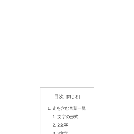
目次
走を含む言葉一覧
文字の形式
2文字
3文字