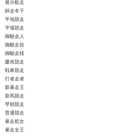
展示航走
師走冬子
平地競走
平場競走
御馳走人
御馳走役
御馳走様
慶祝競走
戦車競走
打者走者
新暴走王
新馬競走
早朝競走
普通競走
暴走処女
暴走女王