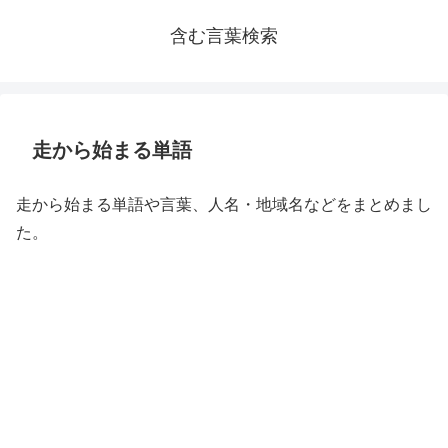
含む言葉検索
走から始まる単語
走から始まる単語や言葉、人名・地域名などをまとめまし
た。