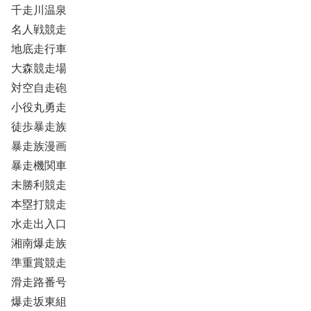
千走川温泉
名人戦競走
地底走行車
大森競走場
対空自走砲
小役丸勇走
徒歩暴走族
暴走族漫画
暴走機関車
未勝利競走
本塁打競走
水走出入口
湘南爆走族
準重賞競走
滑走路番号
爆走坂東組