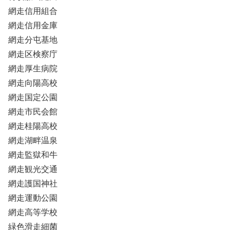
網走信用組合
網走信用金庫
網走分屯基地
網走区検察庁
網走厚生病院
網走向陽高校
網走国定公園
網走市民会館
網走桂陽高校
網走湖畔温泉
網走監獄和牛
網走観光交通
網走護国神社
網走運動公園
網走高等学校
緑色滑走細菌