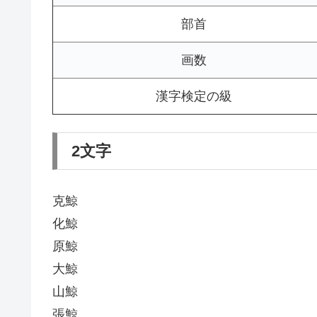
部首
画数
漢字検定の級
2文字
克鯨
化鯨
原鯨
大鯨
山鯨
張鯨