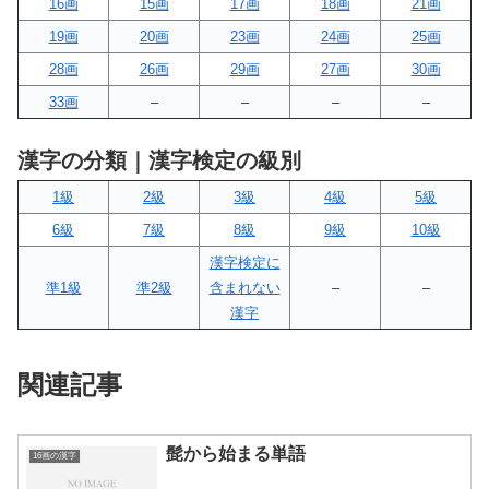
16画
15画
17画
18画
21画
19画
20画
23画
24画
25画
28画
26画
29画
27画
30画
33画
–
–
–
–
漢字の分類｜漢字検定の級別
1級
2級
3級
4級
5級
6級
7級
8級
9級
10級
漢字検定に
準1級
準2級
含まれない
–
–
漢字
関連記事
髭から始まる単語
16画の漢字