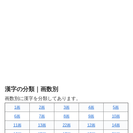
漢字の分類｜画数別
画数別に漢字を分類してあります。
1画
2画
3画
4画
5画
6画
7画
8画
9画
10画
11画
13画
22画
12画
14画