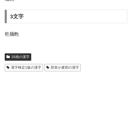
3文字
乾麺麭
16画の漢字
漢字検定1級の漢字
部首が麦部の漢字