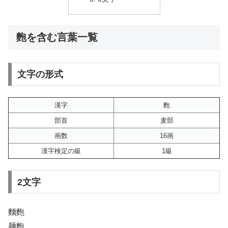
麭を含む言葉一覧
文字の形式
漢字
麭
部首
麦部
画数
16画
漢字検定の級
1級
2文字
麵麭
麺麭