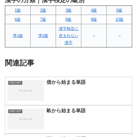
漢字の分類｜漢字検定の級別
1級
2級
3級
4級
5級
6級
7級
8級
9級
10級
漢字検定に
準1級
準2級
含まれない
–
–
漢字
関連記事
借から始まる単語
10画の漢字
畝から始まる単語
10画の漢字