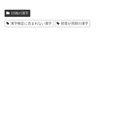
10画の漢字
漢字検定に含まれない漢字
部首が貝部の漢字