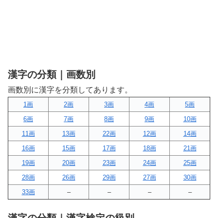
漢字の分類｜画数別
画数別に漢字を分類してあります。
1画
2画
3画
4画
5画
6画
7画
8画
9画
10画
11画
13画
22画
12画
14画
16画
15画
17画
18画
21画
19画
20画
23画
24画
25画
28画
26画
29画
27画
30画
33画
–
–
–
–