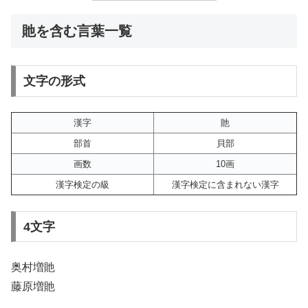
貤を含む言葉一覧
文字の形式
漢字
貤
部首
貝部
画数
10画
漢字検定の級
漢字検定に含まれない漢字
4文字
奥村増貤
藤原増貤