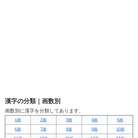
漢字の分類｜画数別
画数別に漢字を分類してあります。
1画
2画
3画
4画
5画
6画
7画
8画
9画
10画