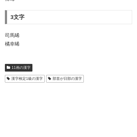
3文字
司馬晞
橘幸晞
11画の漢字
漢字検定1級の漢字
部首が日部の漢字