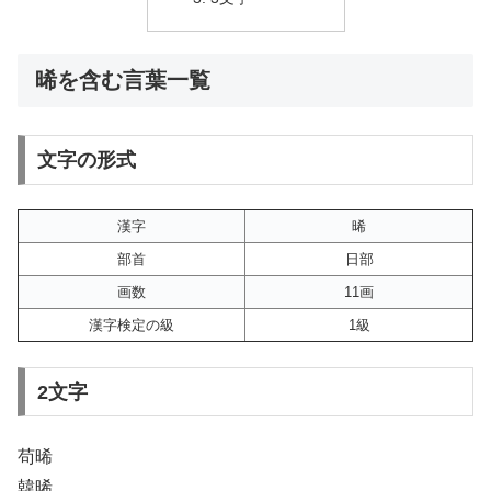
晞を含む言葉一覧
文字の形式
漢字
晞
部首
日部
画数
11画
漢字検定の級
1級
2文字
苟晞
韓晞