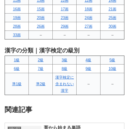
11画
13画
22画
12画
14画
16画
15画
17画
18画
21画
19画
20画
23画
24画
25画
28画
26画
29画
27画
30画
33画
–
–
–
–
漢字の分類｜漢字検定の級別
1級
2級
3級
4級
5級
6級
7級
8級
9級
10級
漢字検定に
準1級
準2級
含まれない
–
–
漢字
関連記事
菩から始まる単語
11画の漢字