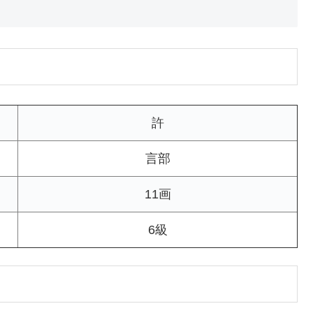
許
言部
11画
6級