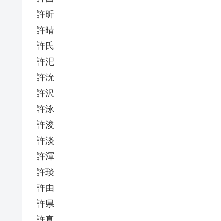
許昕
許晴
許氏
許汜
許沇
許沢
許泳
許浚
許淡
許渾
許琰
許由
許県
許真