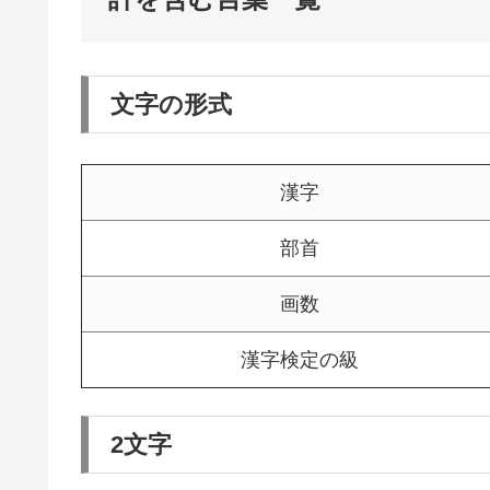
文字の形式
漢字
部首
画数
漢字検定の級
2文字