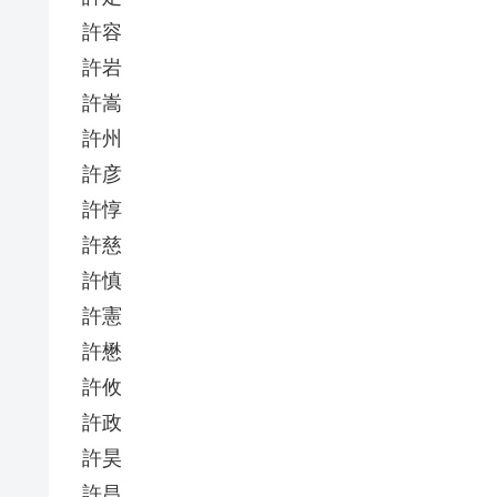
許容
許岩
許嵩
許州
許彦
許惇
許慈
許慎
許憲
許懋
許攸
許政
許昊
許昌