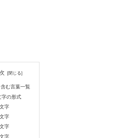
次
を含む言葉一覧
文字の形式
2文字
3文字
4文字
5文字