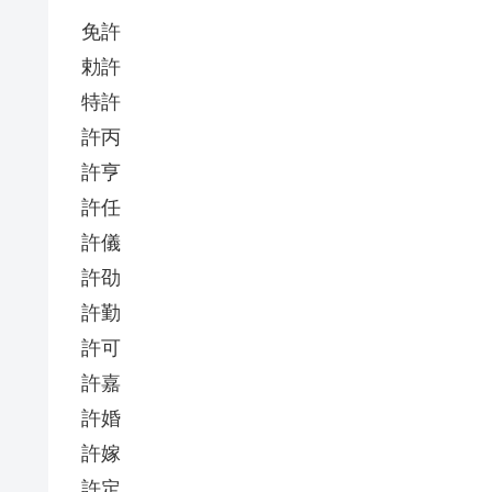
免許
勅許
特許
許丙
許亨
許任
許儀
許劭
許勤
許可
許嘉
許婚
許嫁
許定