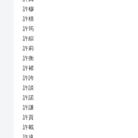
許穆
許積
許筠
許綜
許莉
許衡
許褚
許誇
許談
許諾
許謙
許貢
許載
許遠