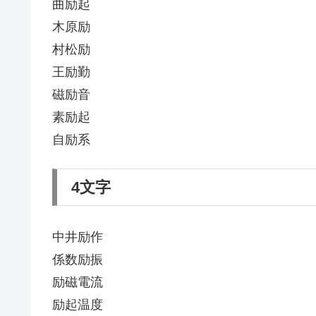
曲励起
木原励
村松励
王励勤
磁励音
素励起
自励系
4文字
中井励作
係数励振
励磁電流
励起温度