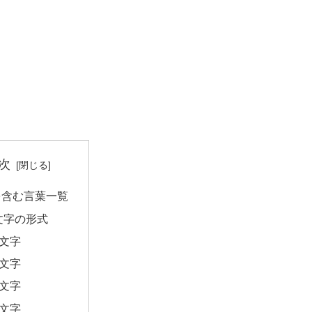
次
を含む言葉一覧
文字の形式
2文字
3文字
4文字
5文字