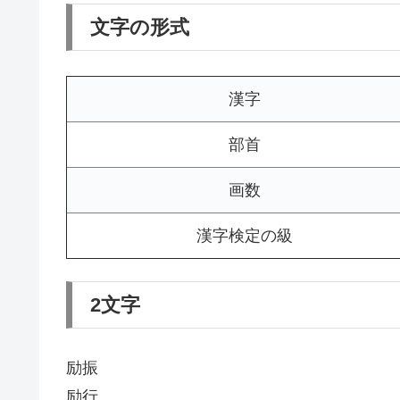
文字の形式
漢字
部首
画数
漢字検定の級
2文字
励振
励行