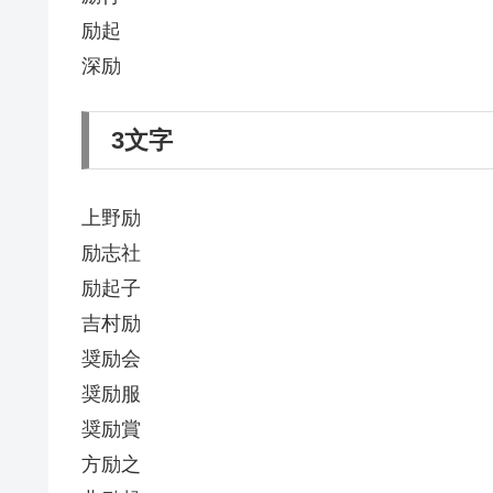
励起
深励
3文字
上野励
励志社
励起子
吉村励
奨励会
奨励服
奨励賞
方励之