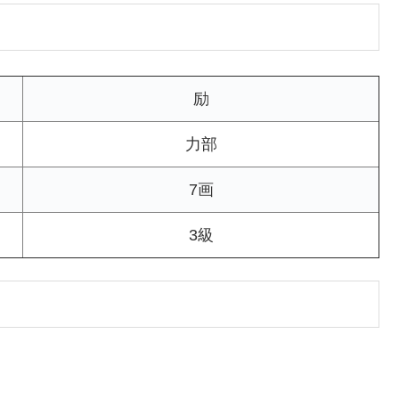
励
力部
7画
3級