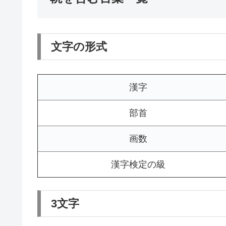
文字の形式
漢字
部首
画数
漢字検定の級
3文字