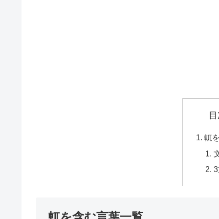
目
軏
軏を含む言葉一覧