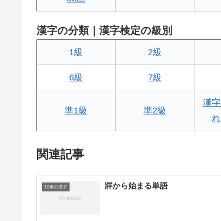
漢字の分類｜漢字検定の級別
1級
2級
6級
7級
漢字
準1級
準2級
れ
関連記事
牂から始まる単語
10画の漢字