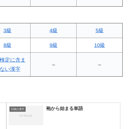
3級
4級
5級
8級
9級
10級
検定に含ま
–
–
ない漢字
袍から始まる単語
10画の漢字