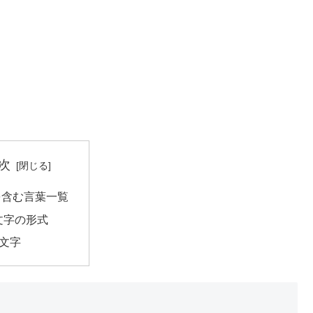
次
を含む言葉一覧
文字の形式
3文字