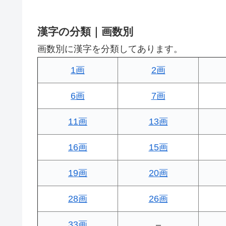
漢字の分類｜画数別
画数別に漢字を分類してあります。
1画
2画
6画
7画
11画
13画
16画
15画
19画
20画
28画
26画
33画
–