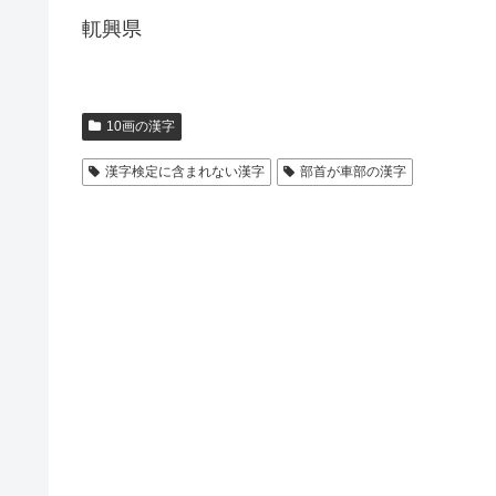
軏興県
10画の漢字
漢字検定に含まれない漢字
部首が車部の漢字