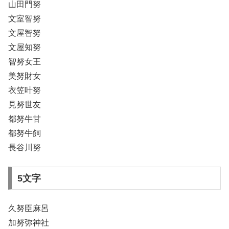
山田門努
文室智努
文屋智努
文屋知努
智努女王
美努財女
衣笠叶努
見努世友
都努牛甘
都努牛飼
長谷川努
5文字
久努臣麻呂
加努弥神社