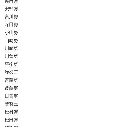
奥田努
安野努
宮川努
寺田努
小山努
山崎努
川崎努
川曽努
平柳努
弥努王
斉藤努
斎藤努
日置努
智努王
松村努
松田努