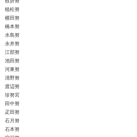
枝折努
植松努
横田努
橋本努
水島努
永井努
江部努
池田努
河東努
清野努
渡辺努
珍努宮
田中努
疋田努
石月努
石本努