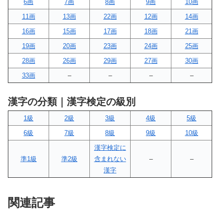
6画
7画
8画
9画
10画
11画
13画
22画
12画
14画
16画
15画
17画
18画
21画
19画
20画
23画
24画
25画
28画
26画
29画
27画
30画
33画
–
–
–
–
漢字の分類｜漢字検定の級別
1級
2級
3級
4級
5級
6級
7級
8級
9級
10級
漢字検定に
準1級
準2級
含まれない
–
–
漢字
関連記事