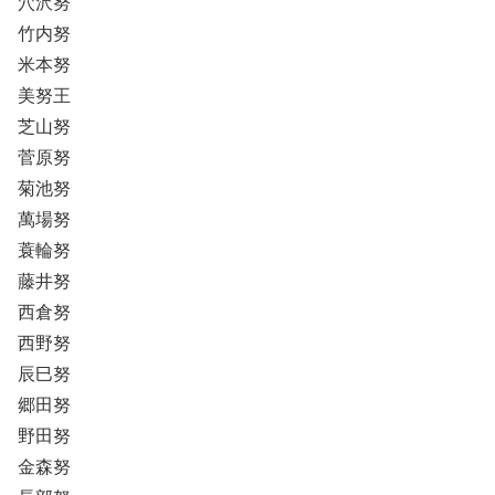
穴沢努
竹内努
米本努
美努王
芝山努
菅原努
菊池努
萬場努
蓑輪努
藤井努
西倉努
西野努
辰巳努
郷田努
野田努
金森努