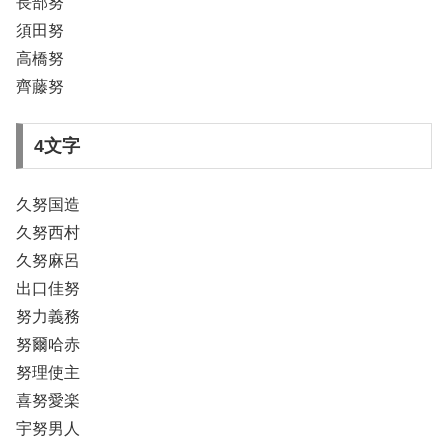
長部努
須田努
高橋努
齊藤努
4文字
久努国造
久努西村
久努麻呂
出口佳努
努力義務
努爾哈赤
努理使主
喜努愛楽
宇努男人