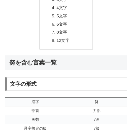
4文字
5文字
6文字
8文字
12文字
努を含む言葉一覧
文字の形式
漢字
努
部首
力部
画数
7画
漢字検定の級
7級