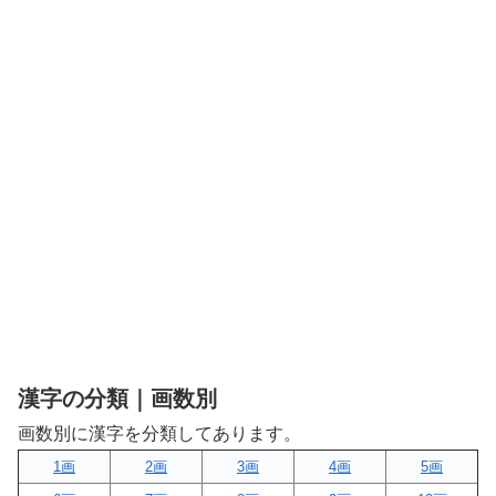
漢字の分類｜画数別
画数別に漢字を分類してあります。
1画
2画
3画
4画
5画