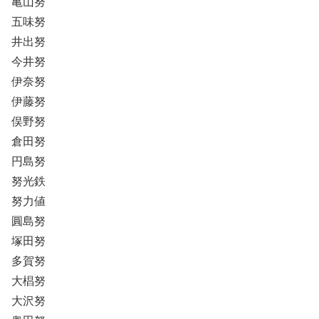
亀山努
五味努
井出努
今井努
伊奈努
伊藤努
俣野努
倉田努
円島努
努光鉄
努力値
圓島努
塚田努
多賀努
大椙努
大沢努