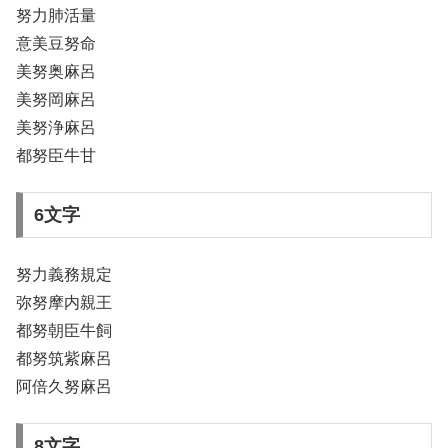
努力肺活量
意美豆努命
美努奥麻呂
美努岡麻呂
美努浄麻呂
都努臣牛甘
6文字
努力義務規定
弥努摩内親王
都努朝臣牛飼
都努筑紫麻呂
阿倍久努麻呂
8文字