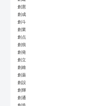
創憲
創成
創斗
創業
創点
創痕
創発
創立
創維
創薬
創設
創輝
創通
創造