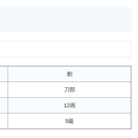
創
刀部
12画
5級