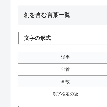
創を含む言葉一覧
文字の形式
漢字
部首
画数
漢字検定の級