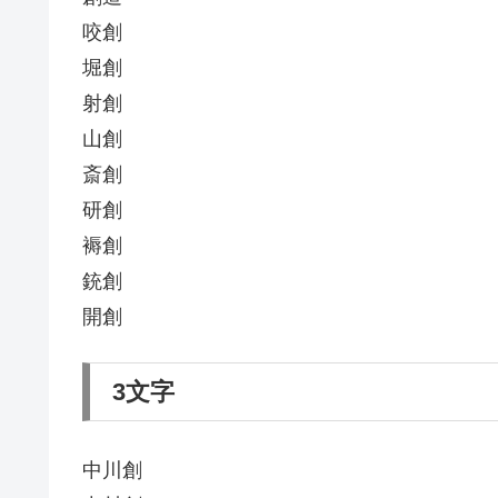
咬創
堀創
射創
山創
斎創
研創
褥創
銃創
開創
3文字
中川創