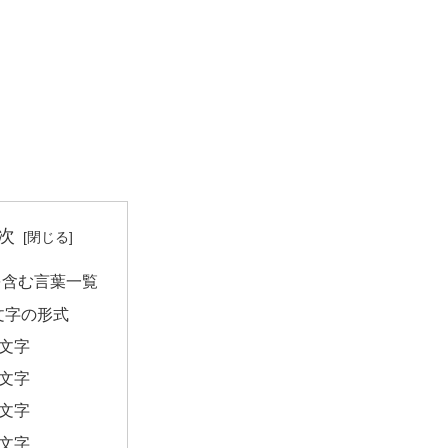
次
を含む言葉一覧
文字の形式
2文字
3文字
4文字
5文字