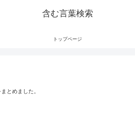
含む言葉検索
トップページ
をまとめました。