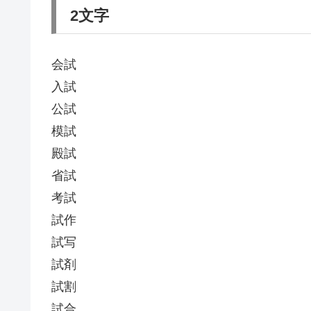
2文字
会試
入試
公試
模試
殿試
省試
考試
試作
試写
試剤
試割
試合