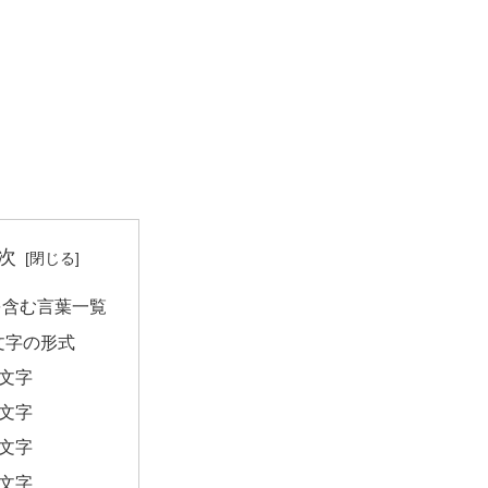
次
を含む言葉一覧
文字の形式
2文字
3文字
4文字
5文字