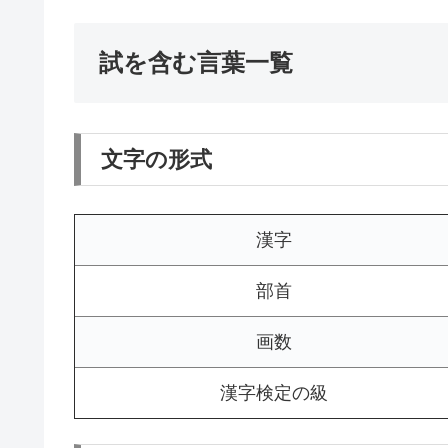
試を含む言葉一覧
文字の形式
漢字
部首
画数
漢字検定の級