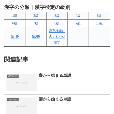
漢字の分類｜漢字検定の級別
1級
2級
3級
4級
5級
6級
7級
8級
9級
10級
漢字検定に
準1級
準2級
含まれない
–
–
漢字
関連記事
齊から始まる単語
14画の漢字
裴から始まる単語
14画の漢字