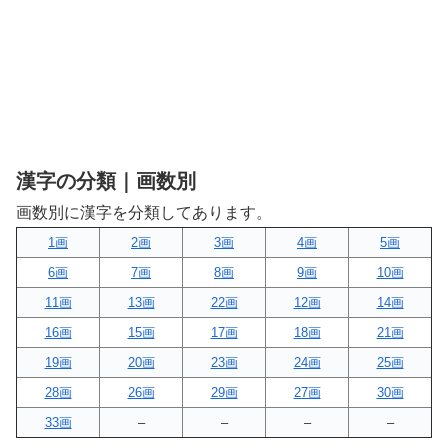
漢字の分類｜画数別
画数別に漢字を分類してあります。
1画
2画
3画
4画
5画
6画
7画
8画
9画
10画
11画
13画
22画
12画
14画
16画
15画
17画
18画
21画
19画
20画
23画
24画
25画
28画
26画
29画
27画
30画
33画
–
–
–
–