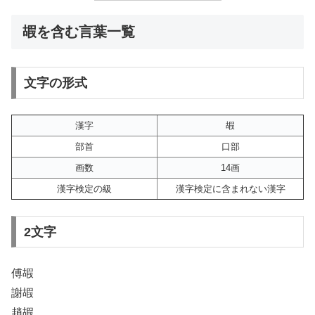
嘏を含む言葉一覧
文字の形式
漢字
嘏
部首
口部
画数
14画
漢字検定の級
漢字検定に含まれない漢字
2文字
傅嘏
謝嘏
趙嘏