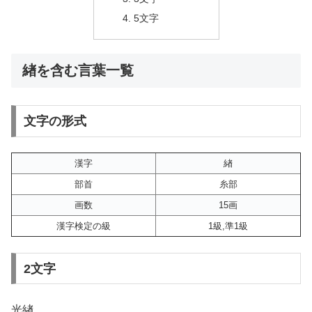
5文字
緖を含む言葉一覧
文字の形式
漢字
緖
部首
糸部
画数
15画
漢字検定の級
1級,準1級
2文字
光緖