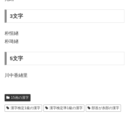
3文字
朴恒緖
朴琦緖
5文字
川中香緖里
15画の漢字
漢字検定1級の漢字
漢字検定準1級の漢字
部首が糸部の漢字