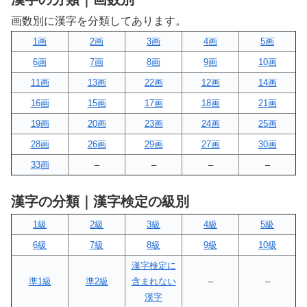
画数別に漢字を分類してあります。
1画
2画
3画
4画
5画
6画
7画
8画
9画
10画
11画
13画
22画
12画
14画
16画
15画
17画
18画
21画
19画
20画
23画
24画
25画
28画
26画
29画
27画
30画
33画
–
–
–
–
漢字の分類｜漢字検定の級別
1級
2級
3級
4級
5級
6級
7級
8級
9級
10級
漢字検定に
準1級
準2級
含まれない
–
–
漢字