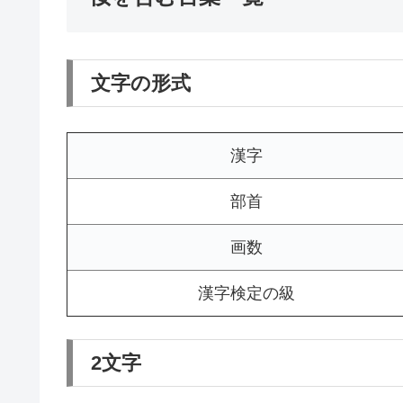
文字の形式
漢字
部首
画数
漢字検定の級
2文字