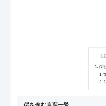
目
俀
俀を含む言葉一覧