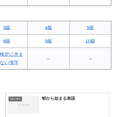
3級
4級
5級
8級
9級
10級
検定に含ま
–
–
ない漢字
郇から始まる単語
9画の漢字