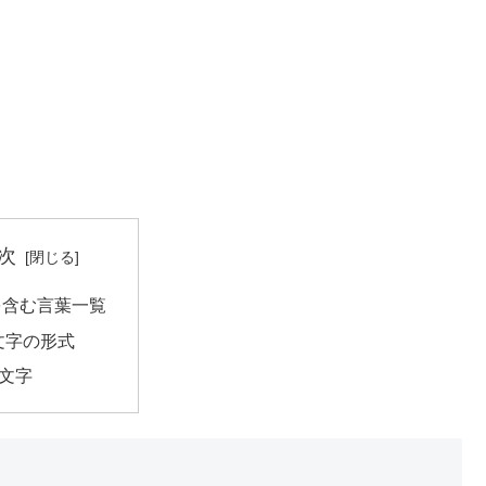
次
を含む言葉一覧
文字の形式
2文字