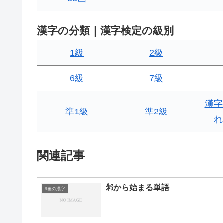
漢字の分類｜漢字検定の級別
1級
2級
6級
7級
漢字
準1級
準2級
れ
関連記事
邾から始まる単語
9画の漢字