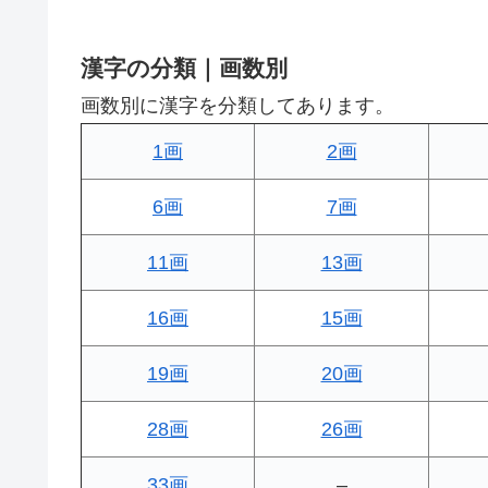
漢字の分類｜画数別
画数別に漢字を分類してあります。
1画
2画
6画
7画
11画
13画
16画
15画
19画
20画
28画
26画
33画
–