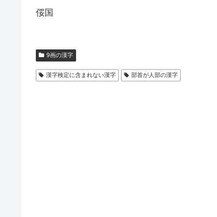
俀国
9画の漢字
漢字検定に含まれない漢字
部首が人部の漢字