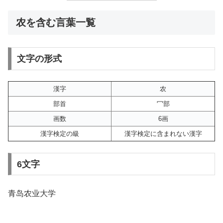
农を含む言葉一覧
文字の形式
漢字
农
部首
冖部
画数
6画
漢字検定の級
漢字検定に含まれない漢字
6文字
青岛农业大学