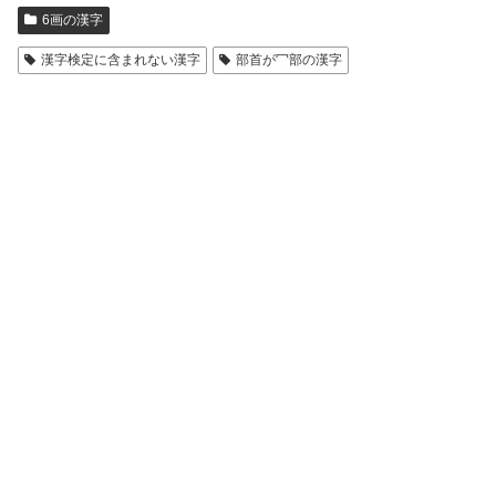
6画の漢字
漢字検定に含まれない漢字
部首が冖部の漢字