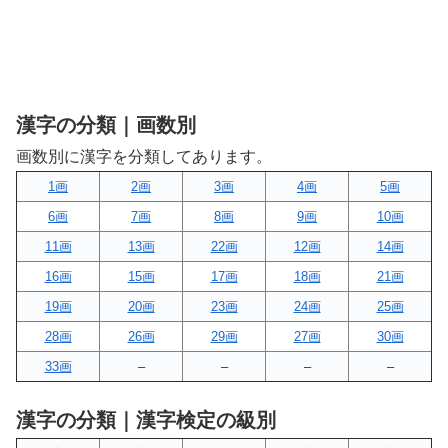
漢字の分類｜画数別
画数別に漢字を分類してあります。
1画
2画
3画
4画
5画
6画
7画
8画
9画
10画
11画
13画
22画
12画
14画
16画
15画
17画
18画
21画
19画
20画
23画
24画
25画
28画
26画
29画
27画
30画
33画
–
–
–
–
漢字の分類｜漢字検定の級別