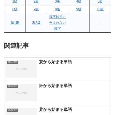
1級
2級
3級
4級
5級
6級
7級
8級
9級
10級
漢字検定に
準1級
準2級
含まれない
–
–
漢字
関連記事
妄から始まる単語
6画の漢字
犴から始まる単語
6画の漢字
异から始まる単語
6画の漢字