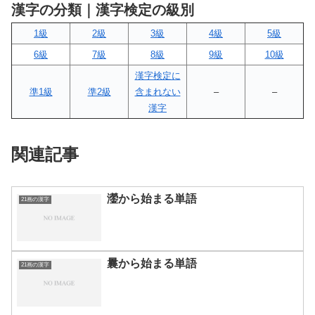
漢字の分類｜漢字検定の級別
1級
2級
3級
4級
5級
6級
7級
8級
9級
10級
漢字検定に
準1級
準2級
含まれない
–
–
漢字
関連記事
灐から始まる単語
21画の漢字
曩から始まる単語
21画の漢字