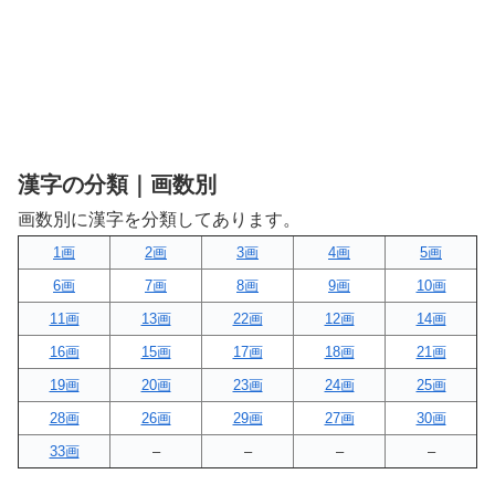
漢字の分類｜画数別
画数別に漢字を分類してあります。
1画
2画
3画
4画
5画
6画
7画
8画
9画
10画
11画
13画
22画
12画
14画
16画
15画
17画
18画
21画
19画
20画
23画
24画
25画
28画
26画
29画
27画
30画
33画
–
–
–
–