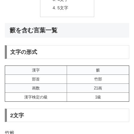
5文字
籔を含む言葉一覧
文字の形式
漢字
籔
部首
竹部
画数
21画
漢字検定の級
1級
2文字
竹籔