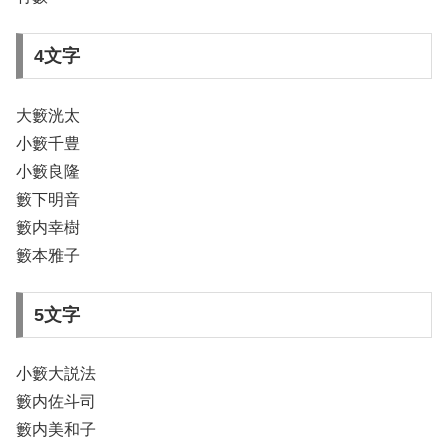
4文字
大籔洸太
小籔千豊
小籔良隆
籔下明音
籔内幸樹
籔本雅子
5文字
小籔大説法
籔内佐斗司
籔内美和子