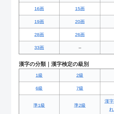
16画
15画
19画
20画
28画
26画
33画
–
漢字の分類｜漢字検定の級別
1級
2級
6級
7級
漢字
準1級
準2級
れ