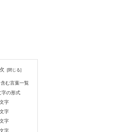
次
を含む言葉一覧
文字の形式
2文字
3文字
4文字
5文字