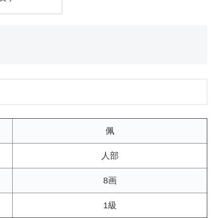
佩
人部
8画
1級