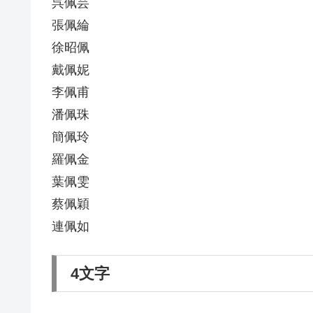
呉佩芸
張佩綸
徐昭佩
戴佩妮
李佩甫
潘佩珠
簡佩玲
羅佩金
葉佩雯
蔡佩穎
連佩如
4文字