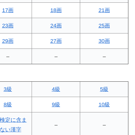
17画
18画
21画
23画
24画
25画
29画
27画
30画
–
–
–
3級
4級
5級
8級
9級
10級
検定に含ま
–
–
ない漢字