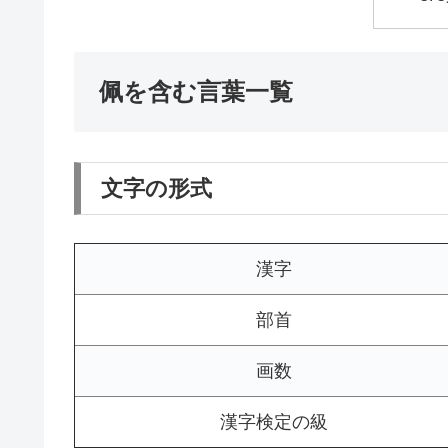
佩を含む言葉一覧
文字の形式
漢字
部首
画数
漢字検定の級