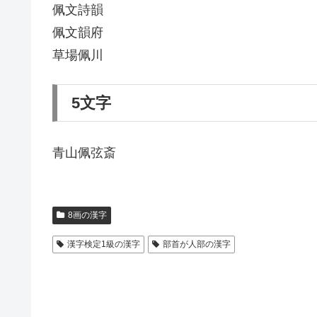
佩文詩韻
佩文韻府
草場佩川
5文字
青山佩弦斎
8画の漢字
漢字検定1級の漢字
部首が人部の漢字