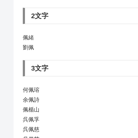
2文字
佩緒
劉佩
3文字
何佩瑢
余佩詩
佩楯山
呉佩孚
呉佩慈