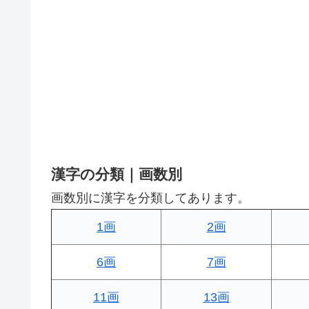
漢字の分類｜画数別
画数別に漢字を分類してあります。
1画
2画
6画
7画
11画
13画