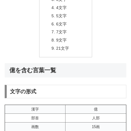
4文字
5文字
6文字
7文字
9文字
21文字
億を含む言葉一覧
文字の形式
漢字
億
部首
人部
画数
15画