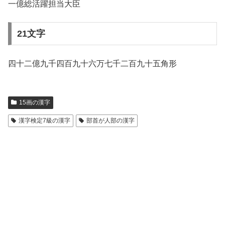
一億総活躍担当大臣
21文字
四十二億九千四百九十六万七千二百九十五角形
15画の漢字
漢字検定7級の漢字
部首が人部の漢字