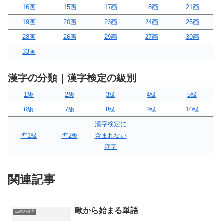
16画
15画
17画
18画
21画
19画
20画
23画
24画
25画
28画
26画
29画
27画
30画
33画
–
–
–
–
漢字の分類｜漢字検定の級別
1級
2級
3級
4級
5級
6級
7級
8級
9級
10級
漢字検定に
準1級
準2級
含まれない
–
–
漢字
関連記事
歐から始まる単語
15画の漢字