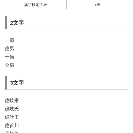
漢字検定の級
7級
2文字
一億
億男
十億
金億
3文字
億岐家
億岐氏
億計王
億首川