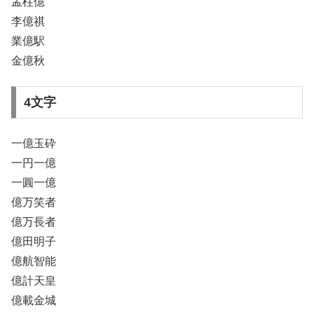
孟柱億
李億祺
業億駅
金億秋
4文字
一億玉砕
一円一億
一圓一億
億万笑者
億万長者
億田明子
億航智能
億計天皇
億載金城