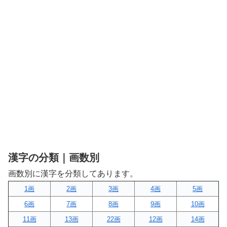
漢字の分類｜画数別
画数別に漢字を分類してあります。
1画
2画
3画
4画
5画
6画
7画
8画
9画
10画
11画
13画
22画
12画
14画