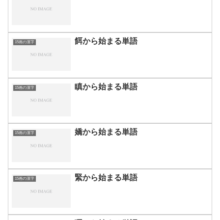
餌から始まる単語
15画の漢字
瞋から始まる単語
15画の漢字
嬌から始まる単語
15画の漢字
緊から始まる単語
15画の漢字