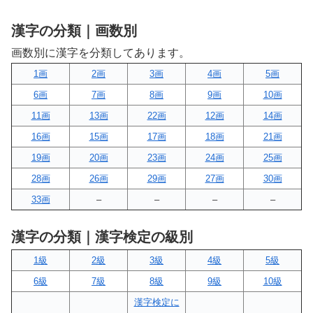
漢字の分類｜画数別
画数別に漢字を分類してあります。
1画
2画
3画
4画
5画
6画
7画
8画
9画
10画
11画
13画
22画
12画
14画
16画
15画
17画
18画
21画
19画
20画
23画
24画
25画
28画
26画
29画
27画
30画
33画
–
–
–
–
漢字の分類｜漢字検定の級別
1級
2級
3級
4級
5級
6級
7級
8級
9級
10級
漢字検定に