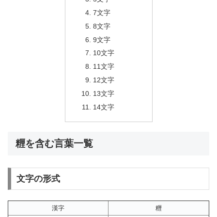
7文字
8文字
9文字
10文字
11文字
12文字
13文字
14文字
糎を含む言葉一覧
文字の形式
漢字
糎