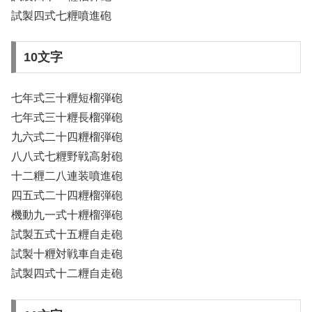
試製四式七糎噴進砲
10文字
七年式三十糎短榴弾砲
七年式三十糎長榴弾砲
九六式二十四糎榴弾砲
八八式七糎野戦高射砲
十二糎二八連装噴進砲
四五式二十四糎榴弾砲
機動九一式十糎榴弾砲
試製五式十五糎自走砲
試製十糎対戦車自走砲
試製四式十二糎自走砲