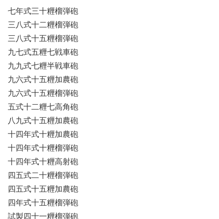
七年式三十糎榴弾砲
三八式十二糎榴弾砲
三八式十五糎榴弾砲
九七式五糎七戦車砲
九九式七糎半戦車砲
九六式十五糎加農砲
九六式十五糎榴弾砲
五式十二糎七高角砲
八九式十五糎加農砲
十四年式十糎加農砲
十四年式十糎榴弾砲
十四年式十糎高射砲
四五式二十糎榴弾砲
四五式十五糎加農砲
四年式十五糎榴弾砲
試製四十一糎榴弾砲