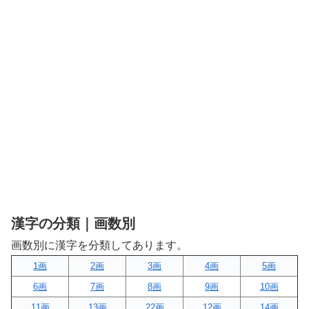
漢字の分類｜画数別
画数別に漢字を分類してあります。
1画
2画
3画
4画
5画
6画
7画
8画
9画
10画
11画
13画
22画
12画
14画