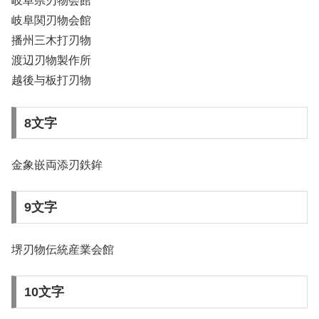
岐阜県刃物会館
岐阜関刃物会館
播州三木打刃物
渡辺刃物製作所
越後与板打刃物
8文字
金象嵌両添刃鉄鉾
9文字
堺刃物伝統産業会館
10文字