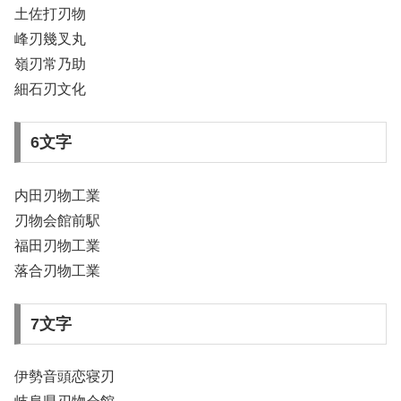
土佐打刃物
峰刃幾叉丸
嶺刃常乃助
細石刃文化
6文字
内田刃物工業
刃物会館前駅
福田刃物工業
落合刃物工業
7文字
伊勢音頭恋寝刃