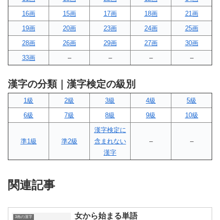
16画
15画
17画
18画
21画
19画
20画
23画
24画
25画
28画
26画
29画
27画
30画
33画
–
–
–
–
漢字の分類｜漢字検定の級別
1級
2級
3級
4級
5級
6級
7級
8級
9級
10級
漢字検定に
準1級
準2級
含まれない
–
–
漢字
関連記事
女から始まる単語
3画の漢字