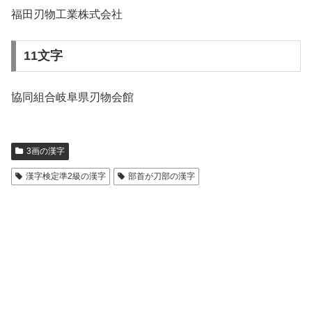
福田刃物工業株式会社
11文字
協同組合岐阜県刃物会館
3画の漢字
漢字検定準2級の漢字
部首が刀部の漢字