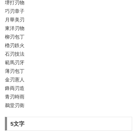
堺打刃物
巧刃章子
月華美刃
東洋刃物
柳刃包丁
櫓刃鉄火
石刃技法
範馬刃牙
薄刃包丁
金刃憲人
鋒両刃造
青刃時雨
鵜堂刃衛
5文字