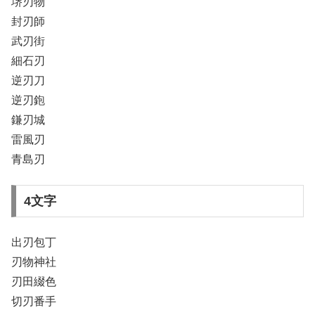
堺刃物
封刃師
武刃街
細石刃
逆刃刀
逆刃鉋
鎌刃城
雷風刃
青島刃
4文字
出刃包丁
刃物神社
刃田綴色
切刃番手