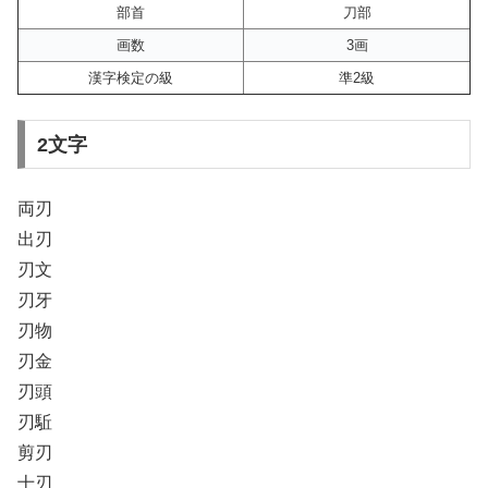
部首
刀部
画数
3画
漢字検定の級
準2級
2文字
両刃
出刃
刃文
刃牙
刃物
刃金
刃頭
刃駈
剪刃
十刃