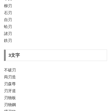
柳刃
石刃
自刃
蛤刃
諸刃
鉄刃
3文字
不破刃
両刃造
刃森尊
刃牙道
刃物板
刃物鋼