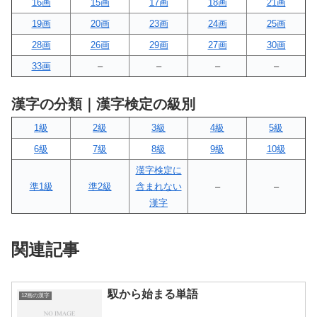
16画
15画
17画
18画
21画
19画
20画
23画
24画
25画
28画
26画
29画
27画
30画
33画
–
–
–
–
漢字の分類｜漢字検定の級別
1級
2級
3級
4級
5級
6級
7級
8級
9級
10級
漢字検定に
準1級
準2級
含まれない
–
–
漢字
関連記事
馭から始まる単語
12画の漢字