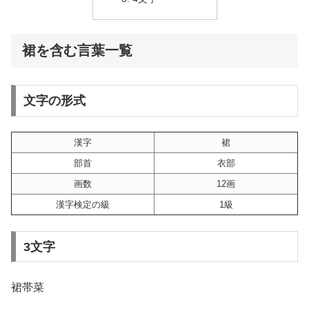
裙を含む言葉一覧
文字の形式
漢字
裙
部首
衣部
画数
12画
漢字検定の級
1級
3文字
裙帯菜