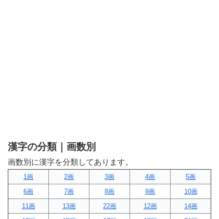
漢字の分類｜画数別
画数別に漢字を分類してあります。
1画
2画
3画
4画
5画
6画
7画
8画
9画
10画
11画
13画
22画
12画
14画