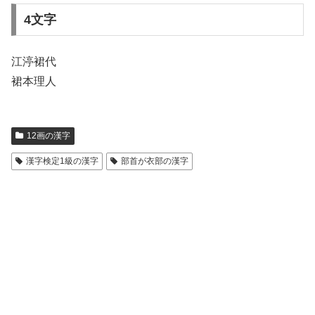
4文字
江渟裙代
裙本理人
12画の漢字
漢字検定1級の漢字
部首が衣部の漢字