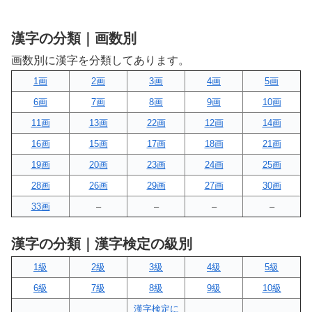
漢字の分類｜画数別
画数別に漢字を分類してあります。
1画
2画
3画
4画
5画
6画
7画
8画
9画
10画
11画
13画
22画
12画
14画
16画
15画
17画
18画
21画
19画
20画
23画
24画
25画
28画
26画
29画
27画
30画
33画
–
–
–
–
漢字の分類｜漢字検定の級別
1級
2級
3級
4級
5級
6級
7級
8級
9級
10級
漢字検定に