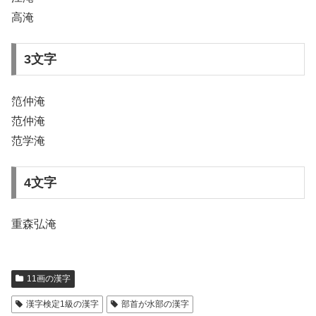
高淹
3文字
笵仲淹
范仲淹
范学淹
4文字
重森弘淹
11画の漢字
漢字検定1級の漢字
部首が水部の漢字