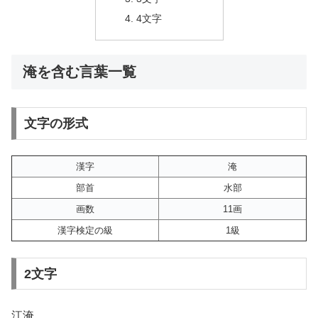
4文字
淹を含む言葉一覧
文字の形式
漢字
淹
部首
水部
画数
11画
漢字検定の級
1級
2文字
江淹