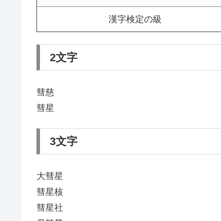
漢字検定の級
2文字
彗慈
彗星
3文字
大彗星
彗星核
彗星社