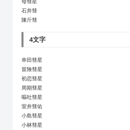
母彗星
石井彗
陳斤彗
4文字
串田彗星
冒険彗星
初恋彗星
周期彗星
嘔吐彗星
室井彗佑
小島彗星
小林彗星