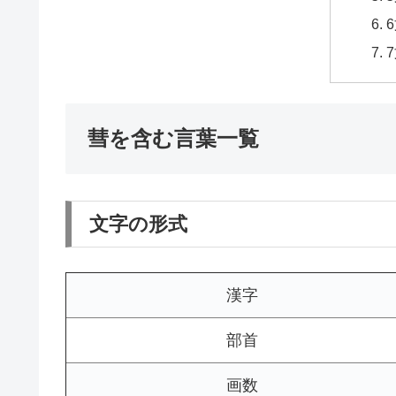
彗を含む言葉一覧
文字の形式
漢字
部首
画数