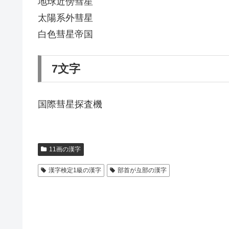
地球近傍彗星
太陽系外彗星
白色彗星帝国
7文字
国際彗星探査機
11画の漢字
漢字検定1級の漢字
部首が彑部の漢字