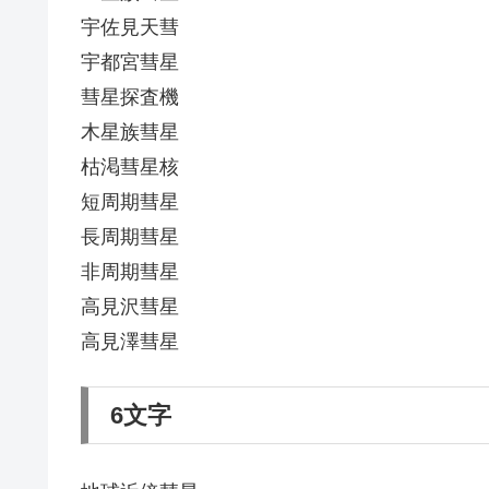
宇佐見天彗
宇都宮彗星
彗星探査機
木星族彗星
枯渇彗星核
短周期彗星
長周期彗星
非周期彗星
高見沢彗星
高見澤彗星
6文字