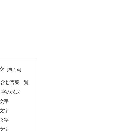
次
を含む言葉一覧
文字の形式
2文字
3文字
4文字
5文字