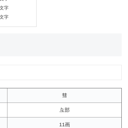
6文字
7文字
彗
彑部
11画