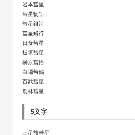
岩本彗星
彗星物語
彗星銀河
彗星飛行
日食彗星
板垣彗星
榊原彗悟
白隠彗鶴
百武彗星
鹿林彗星
5文字
土星族彗星