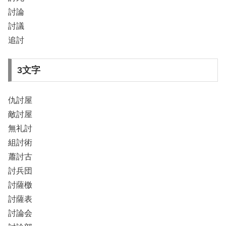
討論
討議
追討
3文字
仇討屋
敵討屋
無礼討
組討術
蕭討古
討兵団
討薩檄
討薩表
討論会