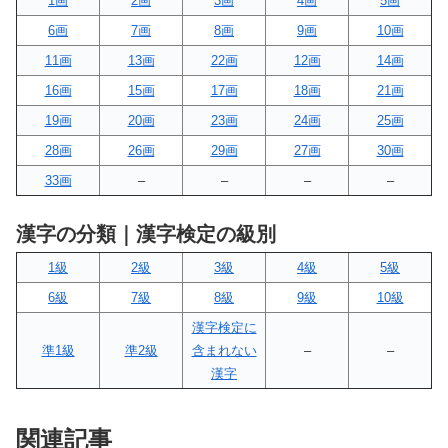
1画
2画
3画
4画
5画
6画
7画
8画
9画
10画
11画
13画
22画
12画
14画
16画
15画
17画
18画
21画
19画
20画
23画
24画
25画
28画
26画
29画
27画
30画
33画
–
–
–
–
漢字の分類｜漢字検定の級別
1級
2級
3級
4級
5級
6級
7級
8級
9級
10級
漢字検定に
準1級
準2級
含まれない
–
–
漢字
関連記事