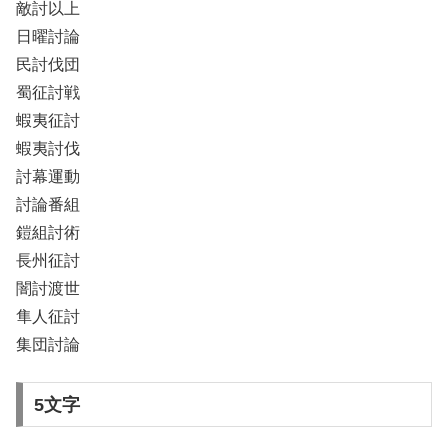
敵討以上
日曜討論
民討伐団
蜀征討戦
蝦夷征討
蝦夷討伐
討幕運動
討論番組
鎧組討術
長州征討
闇討渡世
隼人征討
集団討論
5文字