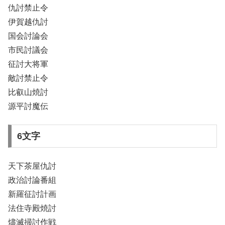
仇討禁止令
伊賀越仇討
国会討論会
市民討議会
征討大将軍
敵討禁止令
比叡山焼討
源平討魔伝
6文字
天下茶屋仇討
政治討論番組
新羅征討計画
法住寺殿焼討
燼滅掃討作戦