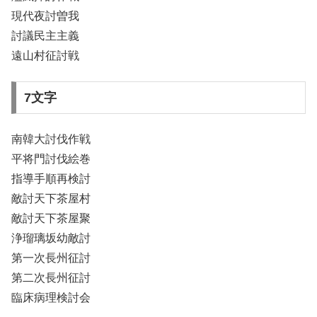
現代夜討曽我
討議民主主義
遠山村征討戦
7文字
南韓大討伐作戦
平将門討伐絵巻
指導手順再検討
敵討天下茶屋村
敵討天下茶屋聚
浄瑠璃坂幼敵討
第一次長州征討
第二次長州征討
臨床病理検討会