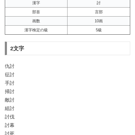
漢字
討
部首
言部
画数
10画
漢字検定の級
5級
2文字
仇討
征討
手討
掃討
敵討
組討
討伐
討幕
討死