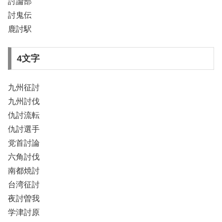
討論部
討鬼伝
鹿討駅
4文字
九州征討
九州討伐
仇討流転
仇討選手
党首討論
六角討伐
南都焼討
台湾征討
夜討曽我
学津討原