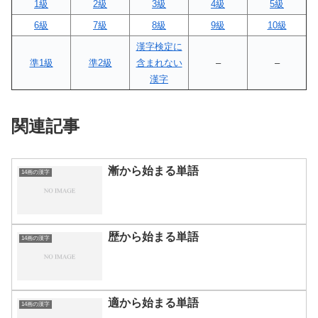
1級
2級
3級
4級
5級
6級
7級
8級
9級
10級
漢字検定に
準1級
準2級
含まれない
–
–
漢字
関連記事
漸から始まる単語
14画の漢字
歴から始まる単語
14画の漢字
適から始まる単語
14画の漢字