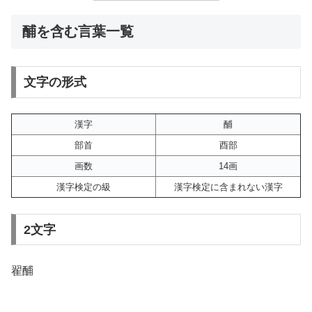
酺を含む言葉一覧
文字の形式
漢字
酺
部首
酉部
画数
14画
漢字検定の級
漢字検定に含まれない漢字
2文字
翟酺