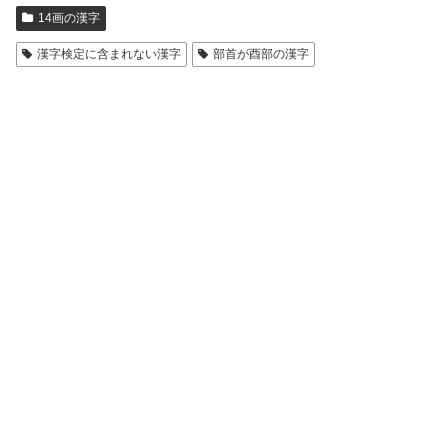
14画の漢字
漢字検定に含まれない漢字
部首が酉部の漢字