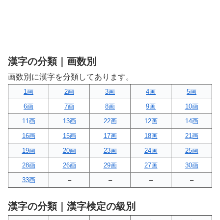
漢字の分類｜画数別
画数別に漢字を分類してあります。
1画
2画
3画
4画
5画
6画
7画
8画
9画
10画
11画
13画
22画
12画
14画
16画
15画
17画
18画
21画
19画
20画
23画
24画
25画
28画
26画
29画
27画
30画
33画
–
–
–
–
漢字の分類｜漢字検定の級別