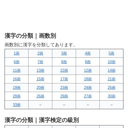
漢字の分類｜画数別
画数別に漢字を分類してあります。
1画
2画
3画
4画
5画
6画
7画
8画
9画
10画
11画
13画
22画
12画
14画
16画
15画
17画
18画
21画
19画
20画
23画
24画
25画
28画
26画
29画
27画
30画
33画
–
–
–
–
漢字の分類｜漢字検定の級別