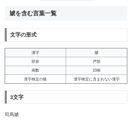
虓を含む言葉一覧
文字の形式
漢字
虓
部首
虍部
画数
10画
漢字検定の級
漢字検定に含まれない漢字
3文字
司馬虓