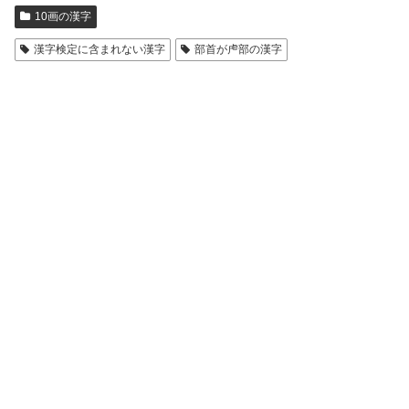
10画の漢字
漢字検定に含まれない漢字
部首が虍部の漢字