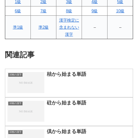
1級
2級
3級
4級
5級
6級
7級
8級
9級
10級
漢字検定に
準1級
準2級
含まれない
–
–
漢字
関連記事
桔から始まる単語
10画の漢字
砫から始まる単語
10画の漢字
倶から始まる単語
10画の漢字