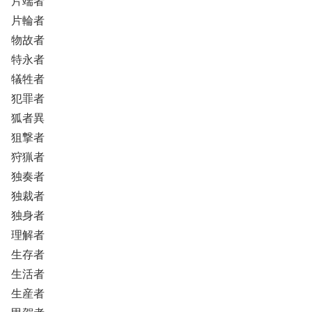
片端者
片輪者
物故者
特永者
犠牲者
犯罪者
狐者異
狙撃者
狩猟者
独奏者
独裁者
独身者
理解者
生存者
生活者
生産者