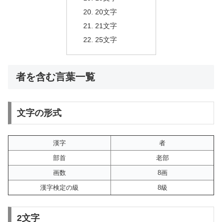
20文字
21文字
25文字
者を含む言葉一覧
文字の形式
漢字
者
部首
老部
画数
8画
漢字検定の級
8級
2文字