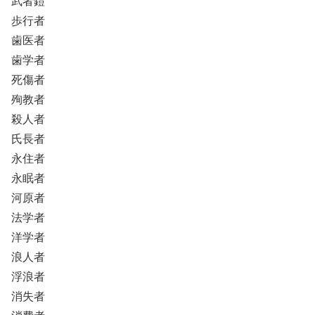
武者鎧
歩行者
歯医者
歯学者
死傷者
殉教者
殺人者
氏長者
永住者
永眠者
河原者
法学者
洋学者
浪人者
浮浪者
消失者