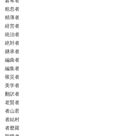
簒奪者
粗忽者
精薄者
経営者
統治者
絶対者
継承者
編曲者
編集者
罹災者
美学者
翻訳者
老賢者
者山君
者結村
者麼羅