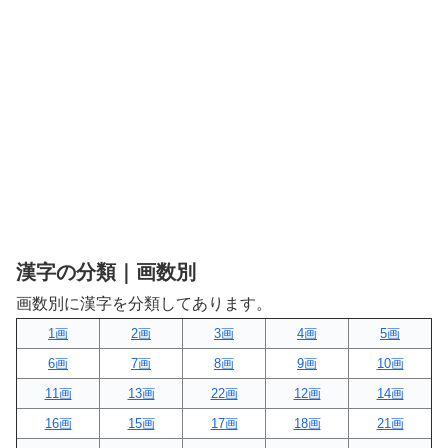
漢字の分類｜画数別
画数別に漢字を分類してあります。
1画
2画
3画
4画
5画
6画
7画
8画
9画
10画
11画
13画
22画
12画
14画
16画
15画
17画
18画
21画