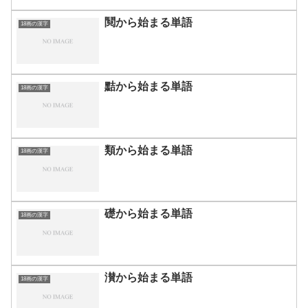
鬩から始まる単語
18画の漢字
黠から始まる単語
18画の漢字
類から始まる単語
18画の漢字
礎から始まる単語
18画の漢字
濽から始まる単語
18画の漢字