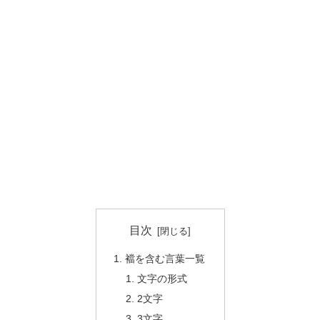
目次
襠を含む言葉一覧
文字の形式
2文字
3文字