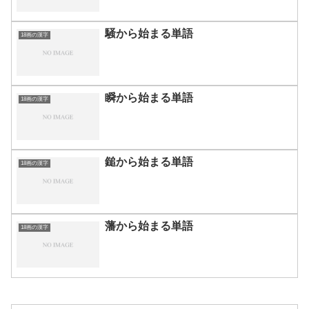
騒から始まる単語
18画の漢字
瞬から始まる単語
18画の漢字
鎚から始まる単語
18画の漢字
藩から始まる単語
18画の漢字