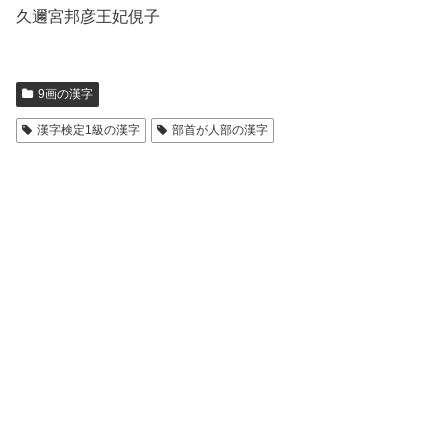
久邇宮邦彦王妃俔子
9画の漢字
漢字検定1級の漢字
部首が人部の漢字