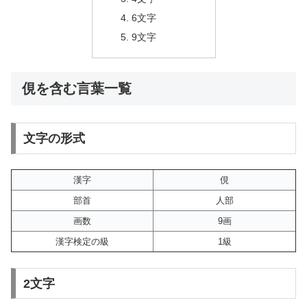
6文字
9文字
俔を含む言葉一覧
文字の形式
漢字
俔
部首
人部
画数
9画
漢字検定の級
1級
2文字