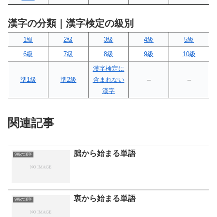
漢字の分類｜漢字検定の級別
1級
2級
3級
4級
5級
6級
7級
8級
9級
10級
漢字検定に
準1級
準2級
含まれない
–
–
漢字
関連記事
朏から始まる単語
9画の漢字
衷から始まる単語
9画の漢字