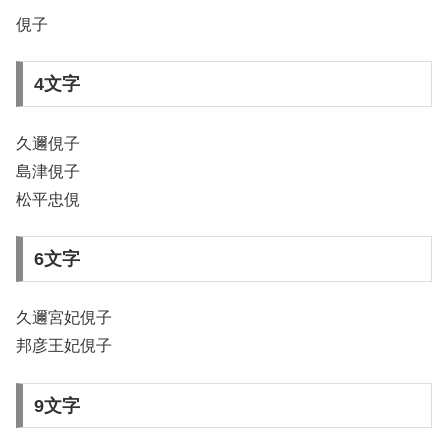
俔子
4文字
久邇俔子
島津俔子
松平忠俔
6文字
久邇宮妃俔子
邦彦王妃俔子
9文字