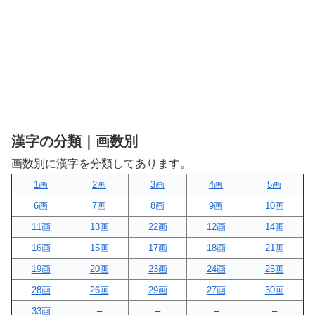
漢字の分類｜画数別
画数別に漢字を分類してあります。
1画
2画
3画
4画
5画
6画
7画
8画
9画
10画
11画
13画
22画
12画
14画
16画
15画
17画
18画
21画
19画
20画
23画
24画
25画
28画
26画
29画
27画
30画
33画
–
–
–
–