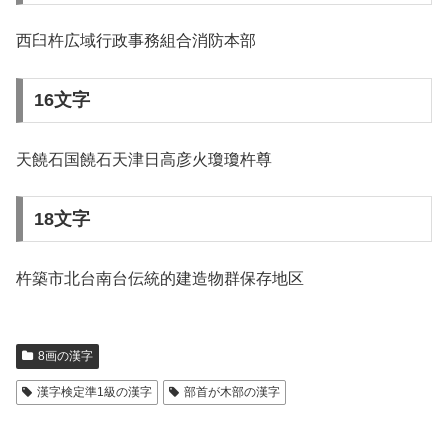
西臼杵広域行政事務組合消防本部
16文字
天饒石国饒石天津日高彦火瓊瓊杵尊
18文字
杵築市北台南台伝統的建造物群保存地区
8画の漢字
漢字検定準1級の漢字
部首が木部の漢字