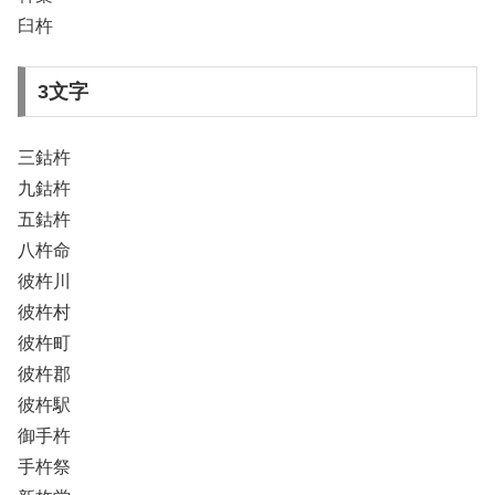
臼杵
3文字
三鈷杵
九鈷杵
五鈷杵
八杵命
彼杵川
彼杵村
彼杵町
彼杵郡
彼杵駅
御手杵
手杵祭