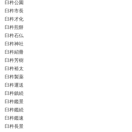
臼杵公園
臼杵市長
臼杵才化
臼杵煎餅
臼杵石仏
臼杵神社
臼杵紹冊
臼杵芳樹
臼杵裕太
臼杵製薬
臼杵運送
臼杵鎮続
臼杵鑑景
臼杵鑑続
臼杵鑑速
臼杵長景