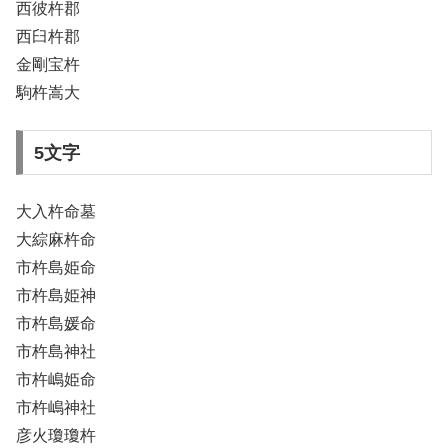
西彼杵郡
西臼杵郡
金剛宝杵
駒杵嵩大
5文字
大入杵命墓
大綜麻杵命
市杵島姫命
市杵島姫神
市杵島媛命
市杵島神社
市杵嶋姫命
市杵嶋神社
彦火瓊瓊杵