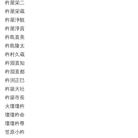
杵屋栄二
杵屋栄蔵
杵屋浄観
杵屋淨貢
杵島直美
杵島隆太
杵村久蔵
杵淵直知
杵淵直都
杵渕正巳
杵築大社
杵築市長
火瓊瓊杵
瓊瓊杵命
瓊瓊杵尊
笠原小杵