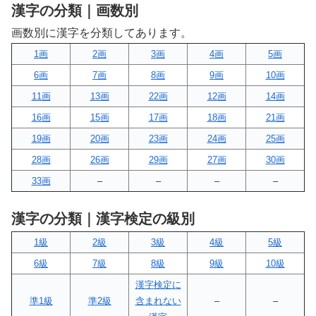
漢字の分類｜画数別
画数別に漢字を分類してあります。
1画
2画
3画
4画
5画
6画
7画
8画
9画
10画
11画
13画
22画
12画
14画
16画
15画
17画
18画
21画
19画
20画
23画
24画
25画
28画
26画
29画
27画
30画
33画
–
–
–
–
漢字の分類｜漢字検定の級別
1級
2級
3級
4級
5級
6級
7級
8級
9級
10級
漢字検定に
準1級
準2級
含まれない
–
–