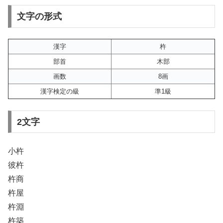
文字の形式
漢字
杵
部首
木部
画数
8画
漢字検定の級
準1級
2文字
小杵
彼杵
杵商
杵屋
杵淵
杵築