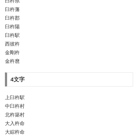
臼杵県
臼杵藩
臼杵郡
臼杵陽
臼杵駅
西彼杵
金剛杵
金杵麿
4文字
上臼杵駅
中臼杵村
北杵築村
大入杵命
大綜杵命