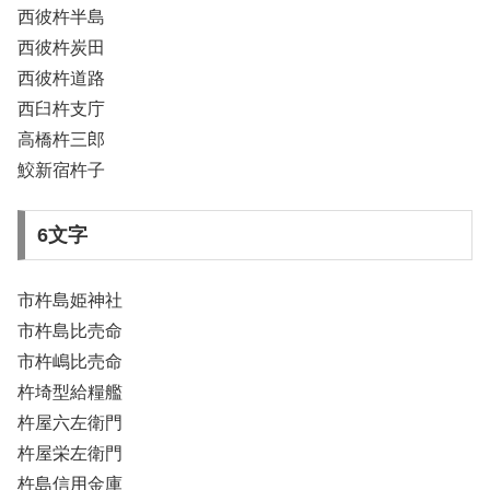
西彼杵半島
西彼杵炭田
西彼杵道路
西臼杵支庁
高橋杵三郎
鮫新宿杵子
6文字
市杵島姫神社
市杵島比売命
市杵嶋比売命
杵埼型給糧艦
杵屋六左衛門
杵屋栄左衛門
杵島信用金庫