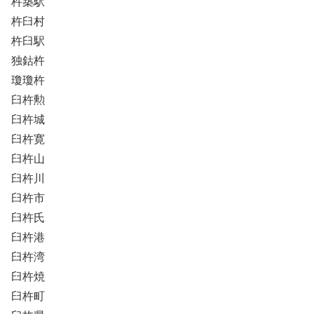
杵築駅
杵臼村
杵臼駅
独鈷杵
瓊瓊杵
臼杵勲
臼杵城
臼杵寛
臼杵山
臼杵川
臼杵市
臼杵氏
臼杵港
臼杵湾
臼杵焼
臼杵町