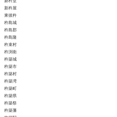
新杵堂
新杵屋
東彼杵
杵島城
杵島郡
杵島隆
杵束村
杵渕衛
杵築城
杵築市
杵築村
杵築湾
杵築町
杵築県
杵築祭
杵築藩