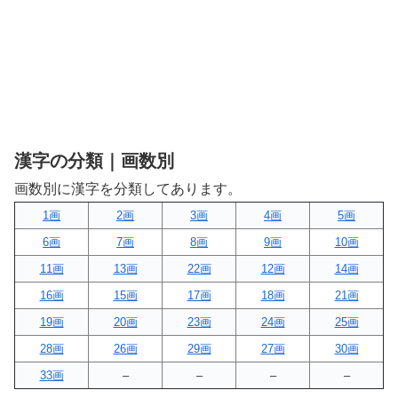
漢字の分類｜画数別
画数別に漢字を分類してあります。
1画
2画
3画
4画
5画
6画
7画
8画
9画
10画
11画
13画
22画
12画
14画
16画
15画
17画
18画
21画
19画
20画
23画
24画
25画
28画
26画
29画
27画
30画
33画
–
–
–
–