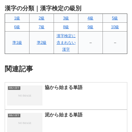
漢字の分類｜漢字検定の級別
1級
2級
3級
4級
5級
6級
7級
8級
9級
10級
漢字検定に
準1級
準2級
含まれない
–
–
漢字
関連記事
協から始まる単語
8画の漢字
泥から始まる単語
8画の漢字