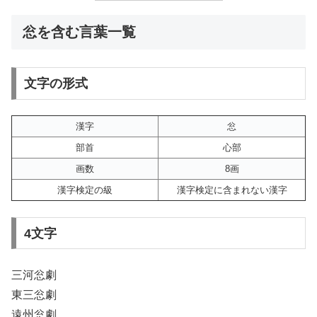
忩を含む言葉一覧
文字の形式
漢字
忩
部首
心部
画数
8画
漢字検定の級
漢字検定に含まれない漢字
4文字
三河忩劇
東三忩劇
遠州忩劇