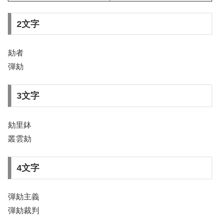
2文字
劾者
弾劾
3文字
劾里鉢
叢雲劾
4文字
弾劾主義
弾劾裁判