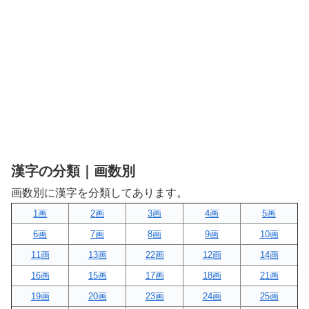
漢字の分類｜画数別
画数別に漢字を分類してあります。
1画
2画
3画
4画
5画
6画
7画
8画
9画
10画
11画
13画
22画
12画
14画
16画
15画
17画
18画
21画
19画
20画
23画
24画
25画