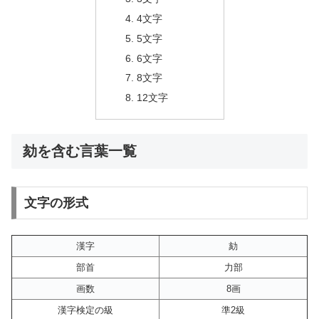
4文字
5文字
6文字
8文字
12文字
劾を含む言葉一覧
文字の形式
漢字
劾
部首
力部
画数
8画
漢字検定の級
準2級