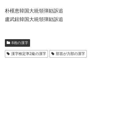
朴槿恵韓国大統領弾劾訴追
盧武鉉韓国大統領弾劾訴追
8画の漢字
漢字検定準2級の漢字
部首が力部の漢字