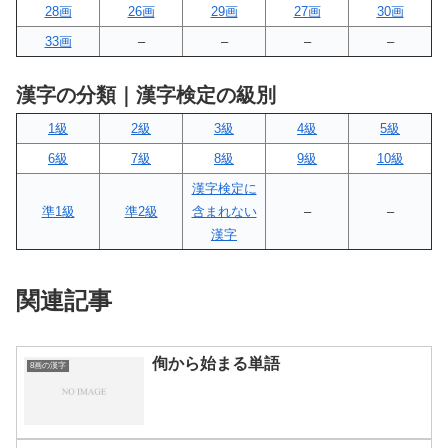
28画
26画
29画
27画
30画
33画
–
–
–
–
漢字の分類｜漢字検定の級別
1級
2級
3級
4級
5級
6級
7級
8級
9級
10級
漢字検定に
準1級
準2級
含まれない
–
–
漢字
関連記事
侚から始まる単語
8画の漢字