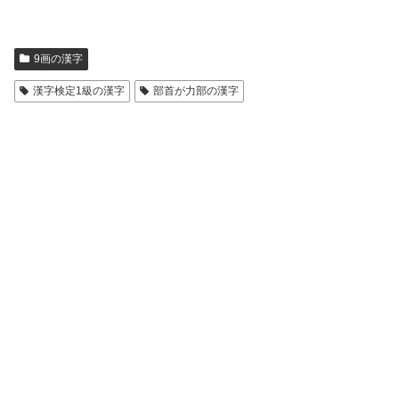
9画の漢字
漢字検定1級の漢字
部首が力部の漢字