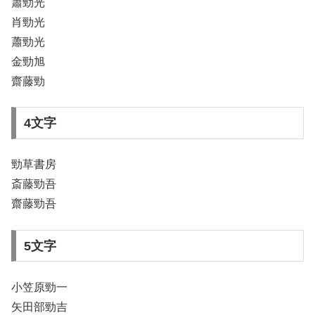
簫勁光
肖勁光
蕭勁光
金勁旭
齋藤勁
4文字
勁草書房
斎藤勁吾
齋藤勁吾
5文字
小笠原勁一
矢田部勁吉