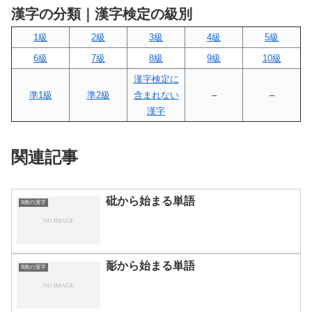
漢字の分類｜漢字検定の級別
1級
2級
3級
4級
5級
6級
7級
8級
9級
10級
漢字検定に
準1級
準2級
含まれない
–
–
漢字
関連記事
砒から始まる単語
9画の漢字
耏から始まる単語
9画の漢字