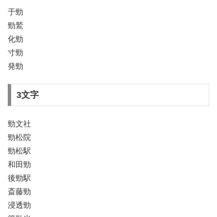
于勁
勁鷲
化勁
寸勁
発勁
3文字
勁文社
勁松院
勁松駅
和田勁
後勁駅
斎藤勁
浸透勁