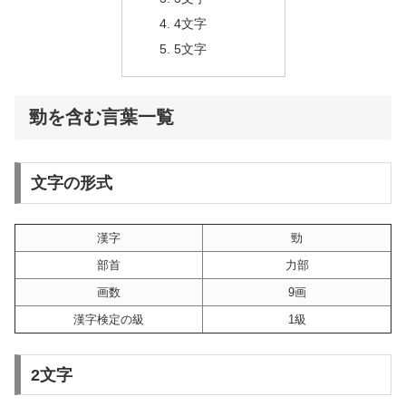
4文字
5文字
勁を含む言葉一覧
文字の形式
漢字
勁
部首
力部
画数
9画
漢字検定の級
1級
2文字