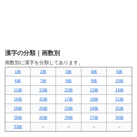
漢字の分類｜画数別
画数別に漢字を分類してあります。
1画
2画
3画
4画
5画
6画
7画
8画
9画
10画
11画
13画
22画
12画
14画
16画
15画
17画
18画
21画
19画
20画
23画
24画
25画
28画
26画
29画
27画
30画
33画
–
–
–
–