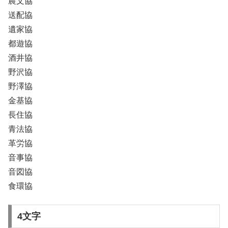
農文協
送配協
遺家協
都遊協
酒井協
野沢協
野澤協
金基協
長住協
青法協
革労協
音事協
音図協
食環協
4文字