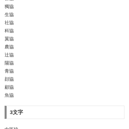
獨協
生協
社協
科協
翼協
農協
辻協
陽協
青協
顔協
顧協
魚協
3文字