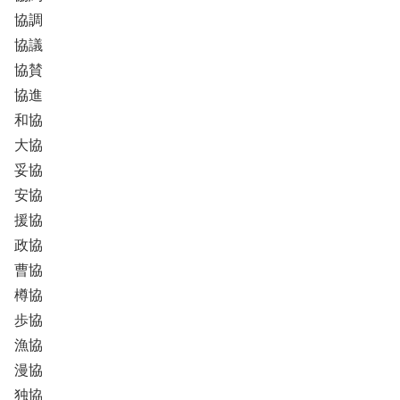
協調
協議
協賛
協進
和協
大協
妥協
安協
援協
政協
曹協
樽協
歩協
漁協
漫協
独協