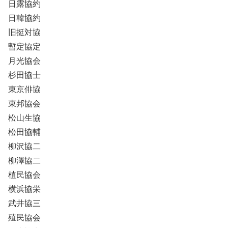
日露協約
日韓協約
旧挺対協
暫定協定
月光協会
杉田協士
東京俳協
東邦協会
松山生協
松田協輔
柳沢協二
柳澤協二
植民協会
横浜協栄
武井協三
殖民協会