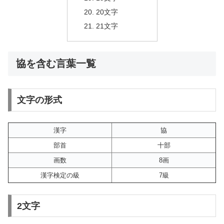
20文字
21文字
協を含む言葉一覧
文字の形式
漢字
協
部首
十部
画数
8画
漢字検定の級
7級
2文字