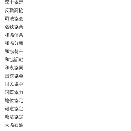
双十協定
反戦高協
司法協会
名鉄協商
和協信条
和協分離
和協翁主
和協詔勅
和衷協同
国旗協会
国民協会
国際協力
地位協定
報道協定
塘沽協定
大協石油