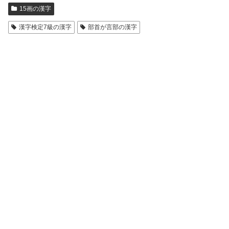
15画の漢字
漢字検定7級の漢字
部首が言部の漢字