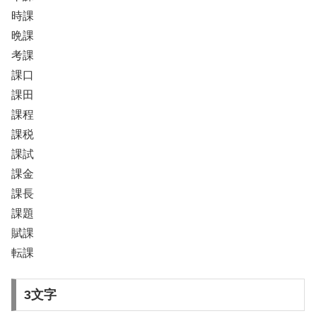
時課
晩課
考課
課口
課田
課程
課税
課試
課金
課長
課題
賦課
転課
3文字