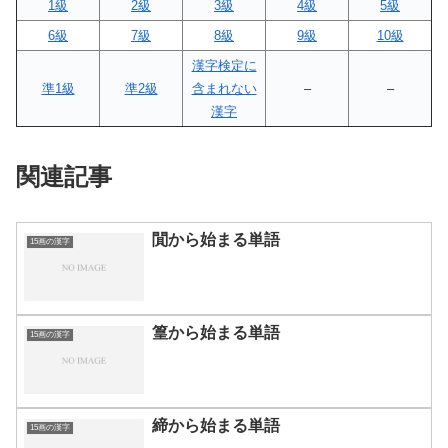
1級
2級
3級
4級
5級
6級
7級
8級
9級
10級
漢字検定に
準1級
準2級
含まれない
–
–
漢字
関連記事
閴から始まる単語
15画の漢字
篁から始まる単語
15画の漢字
締から始まる単語
15画の漢字