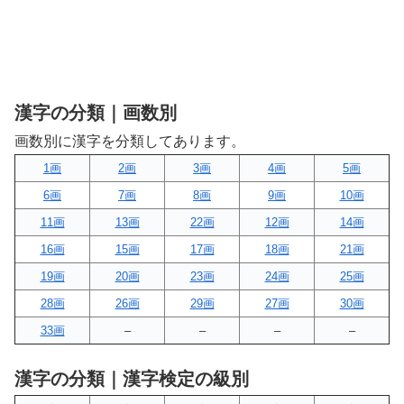
漢字の分類｜画数別
画数別に漢字を分類してあります。
1画
2画
3画
4画
5画
6画
7画
8画
9画
10画
11画
13画
22画
12画
14画
16画
15画
17画
18画
21画
19画
20画
23画
24画
25画
28画
26画
29画
27画
30画
33画
–
–
–
–
漢字の分類｜漢字検定の級別