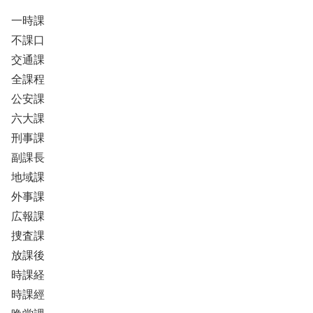
一時課
不課口
交通課
全課程
公安課
六大課
刑事課
副課長
地域課
外事課
広報課
捜査課
放課後
時課経
時課經