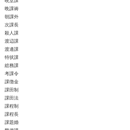
晩堂課
晩課祷
朝課外
次課長
殺人課
渡辺課
渡邊課
特状課
総務課
考課令
課徴金
課田制
課田法
課程制
課程長
課題婚