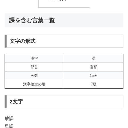
課を含む言葉一覧
文字の形式
漢字
課
部首
言部
画数
15画
漢字検定の級
7級
2文字
放課
早課