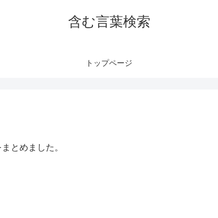
含む言葉検索
トップページ
をまとめました。