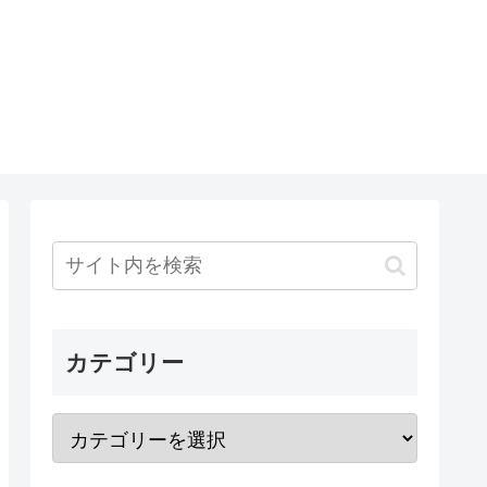
カテゴリー