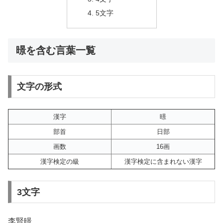
5文字
暻を含む言葉一覧
文字の形式
漢字
暻
部首
日部
画数
16画
漢字検定の級
漢字検定に含まれない漢字
3文字
李賢暻