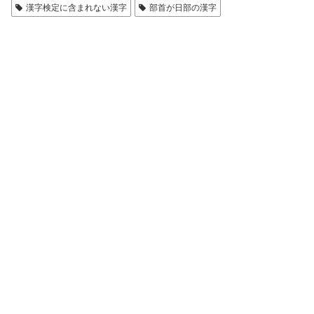
漢字検定に含まれない漢字
部首が日部の漢字