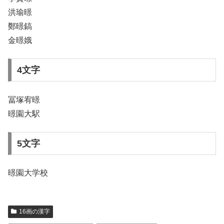
洪瑜暻
鄭暻鎬
金暻娥
4文字
冨塚宥暻
暻園大駅
5文字
暻園大学校
16画の漢字