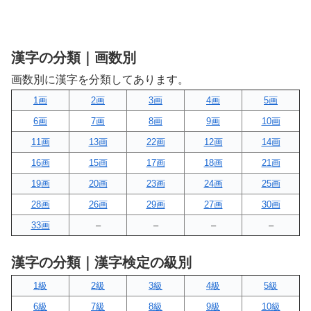
漢字の分類｜画数別
画数別に漢字を分類してあります。
1画
2画
3画
4画
5画
6画
7画
8画
9画
10画
11画
13画
22画
12画
14画
16画
15画
17画
18画
21画
19画
20画
23画
24画
25画
28画
26画
29画
27画
30画
33画
–
–
–
–
漢字の分類｜漢字検定の級別
1級
2級
3級
4級
5級
6級
7級
8級
9級
10級