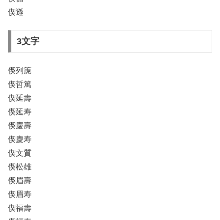
偰遜
3文字
偰列箎
偰哲篤
偰延壽
偰延寿
偰慶壽
偰慶寿
偰文質
偰松雄
偰眉壽
偰眉寿
偰福壽