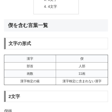
4文字
偰を含む言葉一覧
文字の形式
漢字
偰
部首
人部
画数
11画
漢字検定の級
漢字検定に含まれない漢字
2文字
偰循