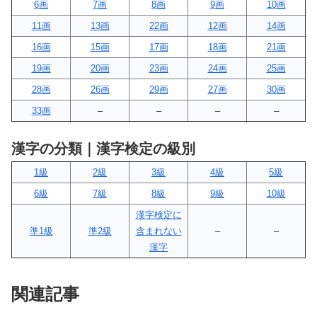
6画
7画
8画
9画
10画
11画
13画
22画
12画
14画
16画
15画
17画
18画
21画
19画
20画
23画
24画
25画
28画
26画
29画
27画
30画
33画
–
–
–
–
漢字の分類｜漢字検定の級別
1級
2級
3級
4級
5級
6級
7級
8級
9級
10級
漢字検定に
準1級
準2級
含まれない
–
–
漢字
関連記事