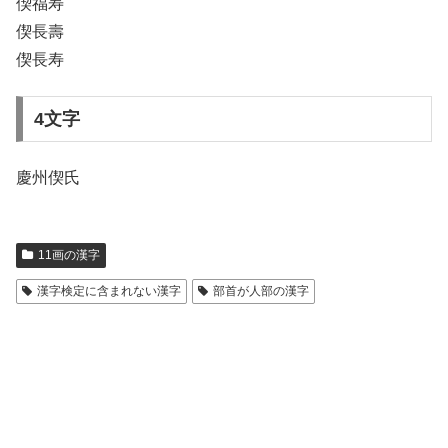
偰福寿
偰長壽
偰長寿
4文字
慶州偰氏
11画の漢字
漢字検定に含まれない漢字
部首が人部の漢字