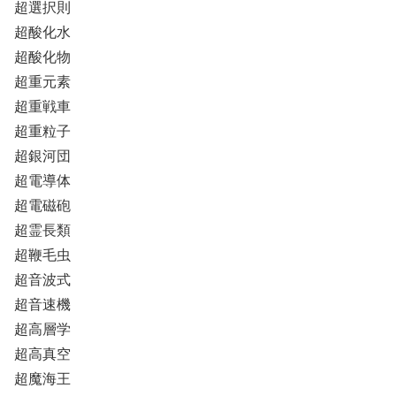
超選択則
超酸化水
超酸化物
超重元素
超重戦車
超重粒子
超銀河団
超電導体
超電磁砲
超霊長類
超鞭毛虫
超音波式
超音速機
超高層学
超高真空
超魔海王