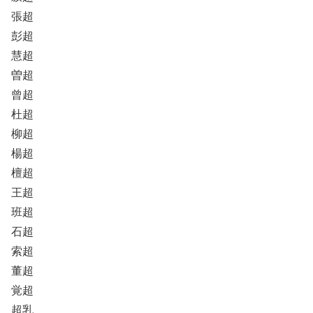
張超
彭超
慧超
曽超
曾超
杜超
柳超
楊超
檀超
王超
班超
石超
索超
董超
覚超
超乳