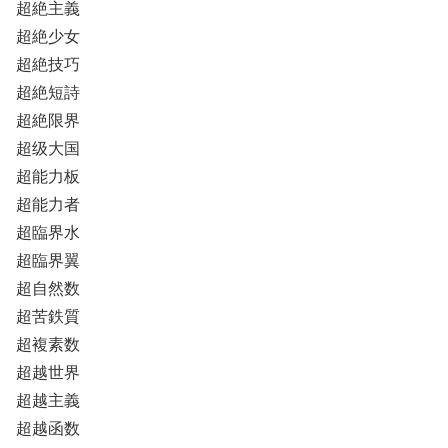
超絶主義
超絶少女
超絶技巧
超絶短詩
超絶限界
超级大国
超能力板
超能力者
超臨界水
超臨界翼
超自然数
超苦鉄質
超複素数
超越世界
超越主義
超越函数