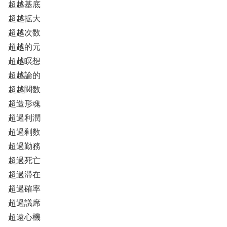
超越基底
超越拡大
超越次数
超越的元
超越瞑想
超越論的
超越関数
超造形魂
超過利潤
超過剰数
超過勤務
超過死亡
超過滞在
超過確率
超過議席
超遠心機