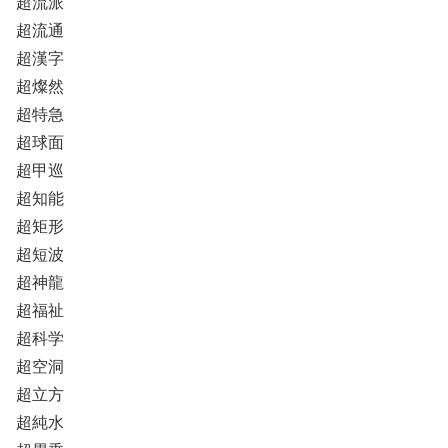
超流派
超流通
超漢字
超燦然
超特急
超球面
超甲巡
超知能
超矩形
超短波
超神龍
超福祉
超科学
超空洞
超立方
超純水