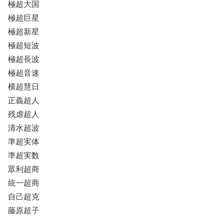
極超大国
極超巨星
極超新星
極超短波
極超長波
極超音速
横超慧日
正義超人
残虐超人
清水超波
準超実体
準超実数
眾利超商
統一超商
自己超克
藤原超子