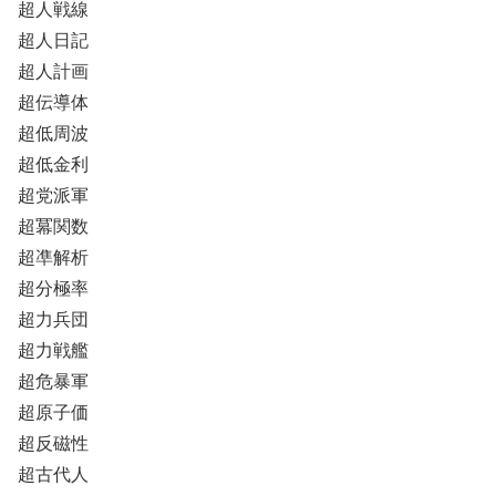
超人戦線
超人日記
超人計画
超伝導体
超低周波
超低金利
超党派軍
超冪関数
超凖解析
超分極率
超力兵団
超力戦艦
超危暴軍
超原子価
超反磁性
超古代人