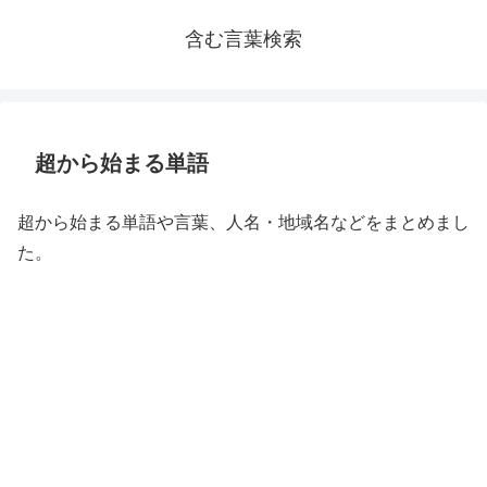
含む言葉検索
超から始まる単語
超から始まる単語や言葉、人名・地域名などをまとめまし
た。