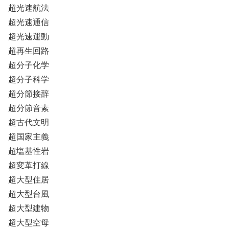
超光速航法
超光速通信
超光速運動
超再生回路
超分子化学
超分子科学
超分節接辞
超分節音素
超古代文明
超国家主義
超塩基性岩
超変革打線
超大型住居
超大型台風
超大型建物
超大型空母