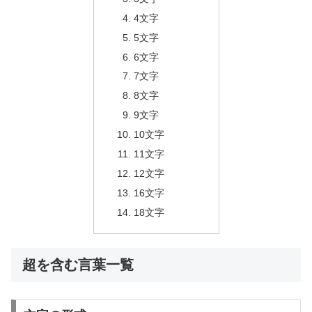
4文字
5文字
6文字
7文字
8文字
9文字
10文字
11文字
12文字
16文字
18文字
超を含む言葉一覧