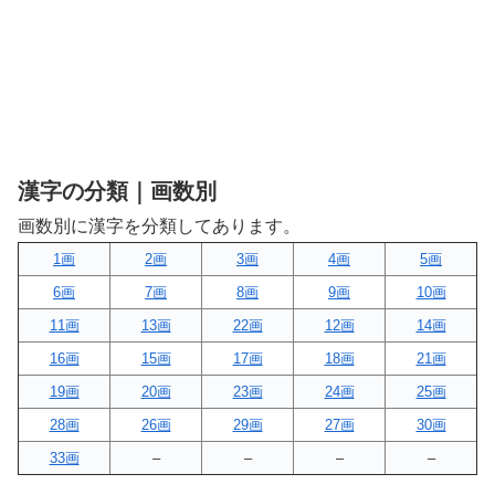
漢字の分類｜画数別
画数別に漢字を分類してあります。
1画
2画
3画
4画
5画
6画
7画
8画
9画
10画
11画
13画
22画
12画
14画
16画
15画
17画
18画
21画
19画
20画
23画
24画
25画
28画
26画
29画
27画
30画
33画
–
–
–
–