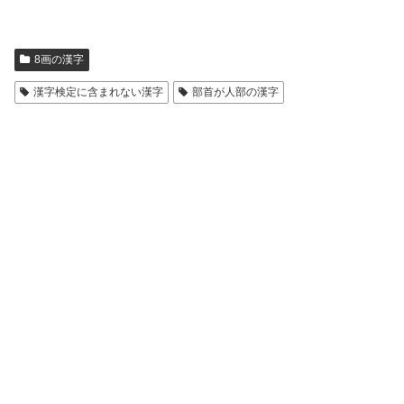
8画の漢字
漢字検定に含まれない漢字
部首が人部の漢字