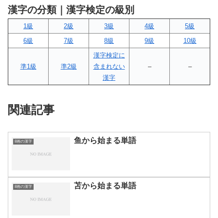
漢字の分類｜漢字検定の級別
1級
2級
3級
4級
5級
6級
7級
8級
9級
10級
漢字検定に
準1級
準2級
含まれない
–
–
漢字
関連記事
鱼から始まる単語
8画の漢字
苫から始まる単語
8画の漢字