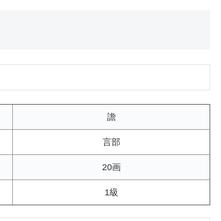
譫
言部
20画
1級