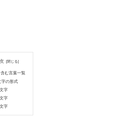
次
を含む言葉一覧
文字の形式
2文字
4文字
5文字