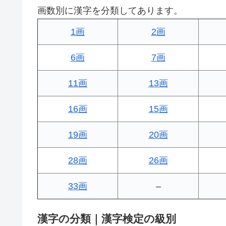
画数別に漢字を分類してあります。
1画
2画
6画
7画
11画
13画
16画
15画
19画
20画
28画
26画
33画
–
漢字の分類｜漢字検定の級別