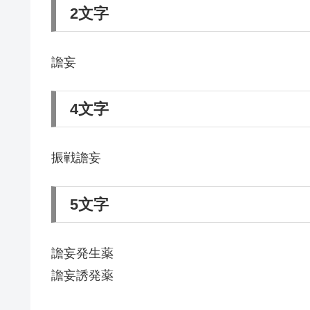
2文字
譫妄
4文字
振戦譫妄
5文字
譫妄発生薬
譫妄誘発薬