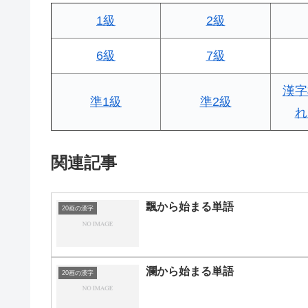
1級
2級
6級
7級
漢字
準1級
準2級
れ
関連記事
飄から始まる単語
20画の漢字
瀾から始まる単語
20画の漢字