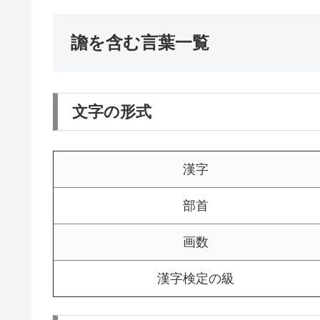
譫を含む言葉一覧
文字の形式
漢字
部首
画数
漢字検定の級