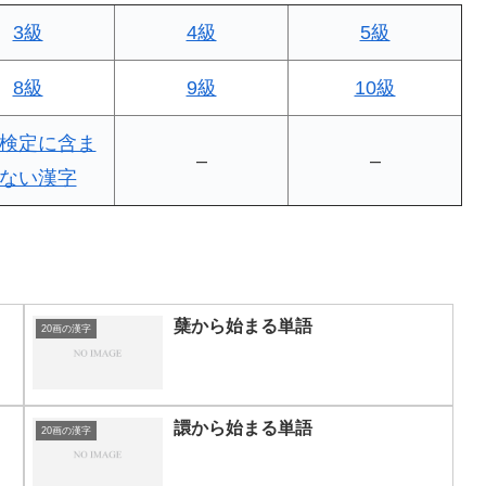
3級
4級
5級
8級
9級
10級
検定に含ま
–
–
ない漢字
蘖から始まる単語
20画の漢字
譞から始まる単語
20画の漢字