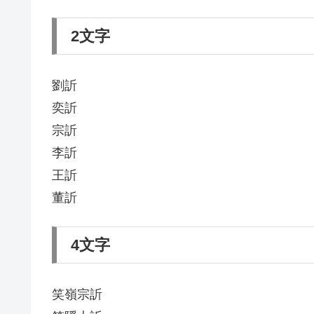
2文字
劉訢
奕訢
宗訢
李訢
王訢
董訢
4文字
笑嶺宗訢