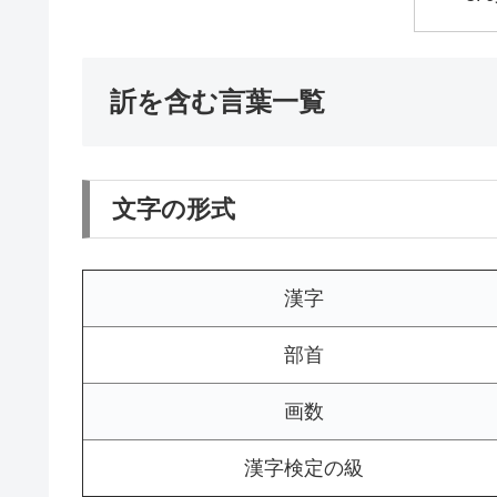
訢を含む言葉一覧
文字の形式
漢字
部首
画数
漢字検定の級