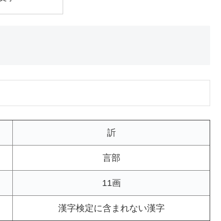
訢
言部
11画
漢字検定に含まれない漢字