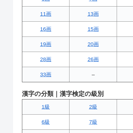
11画
13画
16画
15画
19画
20画
28画
26画
33画
–
漢字の分類｜漢字検定の級別
1級
2級
6級
7級