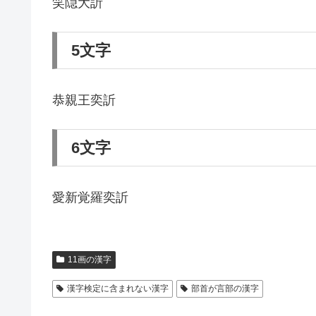
笑隠大訢
5文字
恭親王奕訢
6文字
愛新覚羅奕訢
11画の漢字
漢字検定に含まれない漢字
部首が言部の漢字