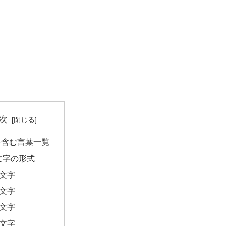
次
を含む言葉一覧
文字の形式
2文字
4文字
5文字
6文字