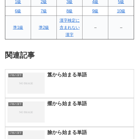
1級
2級
3級
4級
5級
6級
7級
8級
9級
10級
漢字検定に
準1級
準2級
含まれない
–
–
漢字
関連記事
簋から始まる単語
17画の漢字
擢から始まる単語
17画の漢字
臉から始まる単語
17画の漢字