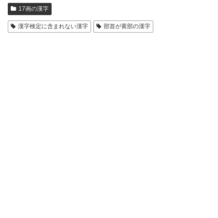
17画の漢字
漢字検定に含まれない漢字
部首が黄部の漢字