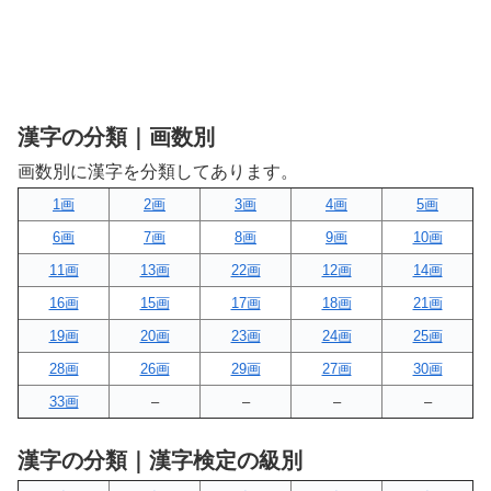
漢字の分類｜画数別
画数別に漢字を分類してあります。
1画
2画
3画
4画
5画
6画
7画
8画
9画
10画
11画
13画
22画
12画
14画
16画
15画
17画
18画
21画
19画
20画
23画
24画
25画
28画
26画
29画
27画
30画
33画
–
–
–
–
漢字の分類｜漢字検定の級別