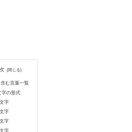
次
を含む言葉一覧
文字の形式
2文字
3文字
4文字
5文字