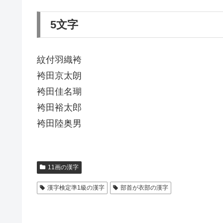
5文字
紋付羽織袴
袴田京太朗
袴田佳名瑚
袴田裕太郎
袴田陸奥男
11画の漢字
漢字検定準1級の漢字
部首が衣部の漢字