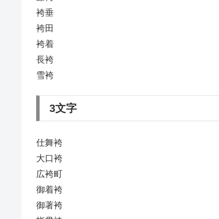
袴垂
袴田
袴着
長袴
雪袴
3文字
仕舞袴
大口袴
広袴町
御着袴
御著袴