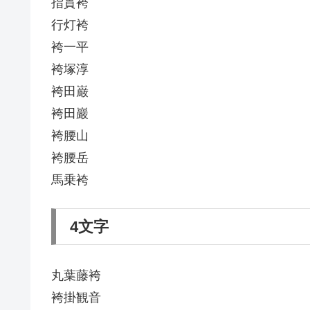
指貫袴
行灯袴
袴一平
袴塚淳
袴田巌
袴田巖
袴腰山
袴腰岳
馬乗袴
4文字
丸葉藤袴
袴掛観音