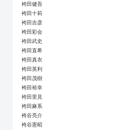
袴田健吾
袴田十莉
袴田吉彦
袴田彩会
袴田武史
袴田直希
袴田真衣
袴田英利
袴田茂樹
袴田裕幸
袴田里見
袴田麻系
袴谷亮介
袴谷憲昭