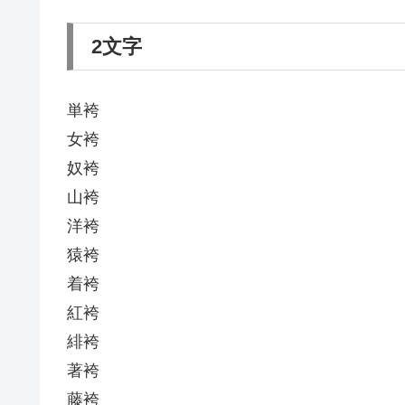
2文字
単袴
女袴
奴袴
山袴
洋袴
猿袴
着袴
紅袴
緋袴
著袴
藤袴