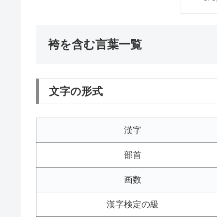
袴を含む言葉一覧
文字の形式
漢字
部首
画数
漢字検定の級